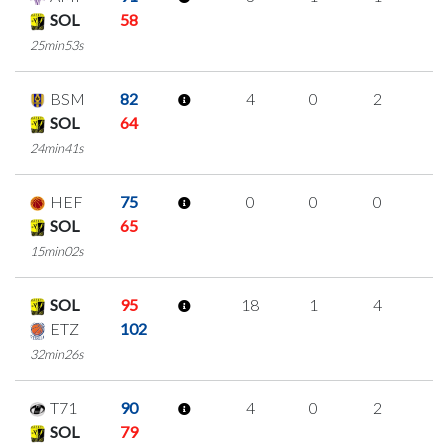
SOL
58
25min53s
BSM
82
4
0
2
0
SOL
64
24min41s
HEF
75
0
0
0
0
SOL
65
15min02s
SOL
95
18
1
4
3
ETZ
102
32min26s
T71
90
4
0
2
0
SOL
79