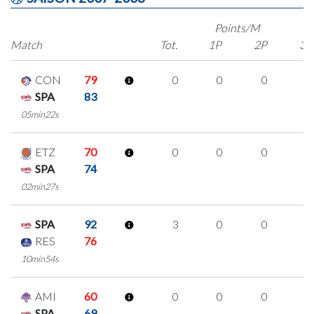
Points/M
Match
Tot.
1P
2P
3P
CON
79
0
0
0
0
SPA
83
05min22s
ETZ
70
0
0
0
0
SPA
74
02min27s
SPA
92
3
0
0
1
RES
76
10min54s
AMI
60
0
0
0
0
SPA
69