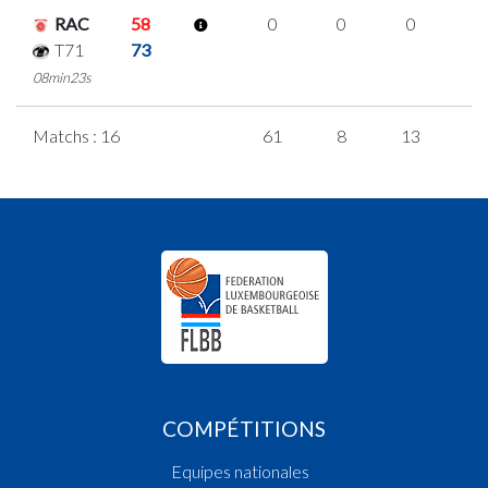
RAC
58
0
0
0
0
T71
73
08min23s
Matchs : 16
61
8
13
9
COMPÉTITIONS
Equipes nationales