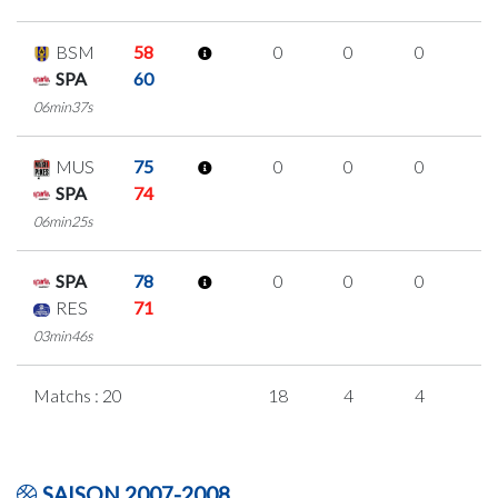
BSM
58
0
0
0
0
SPA
60
06min37s
MUS
75
0
0
0
0
SPA
74
06min25s
SPA
78
0
0
0
0
RES
71
03min46s
Matchs : 20
18
4
4
2
SAISON 2007-2008