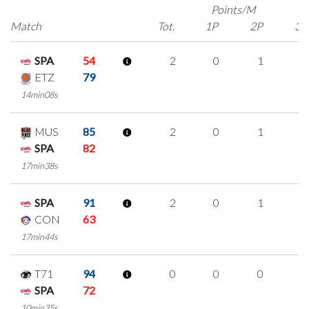
Points/M
Match
Tot.
1P
2P
3P
SPA
54
2
0
1
0
ETZ
79
14min08s
MUS
85
2
0
1
0
SPA
82
17min38s
SPA
91
2
0
1
0
CON
63
17min44s
T71
94
0
0
0
0
SPA
72
10min35s