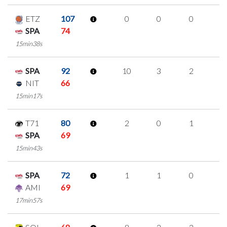
ETZ
107
0
0
0
0
SPA
74
15min38s
SPA
92
10
3
2
1
NIT
66
15min17s
T71
80
2
0
1
0
SPA
69
15min43s
SPA
72
1
1
0
0
AMI
69
17min57s