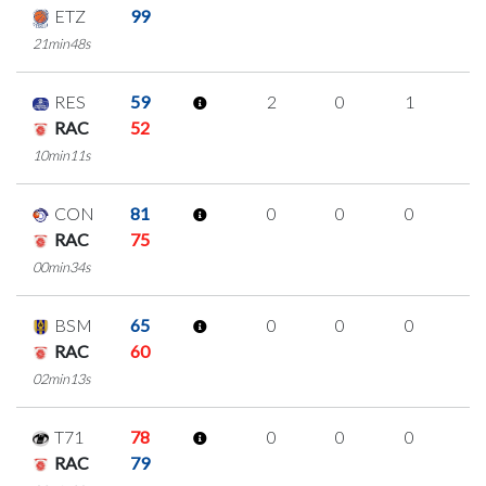
ETZ
99
21min48s
RES
59
2
0
1
0
RAC
52
10min11s
CON
81
0
0
0
0
RAC
75
00min34s
BSM
65
0
0
0
0
RAC
60
02min13s
T71
78
0
0
0
0
RAC
79