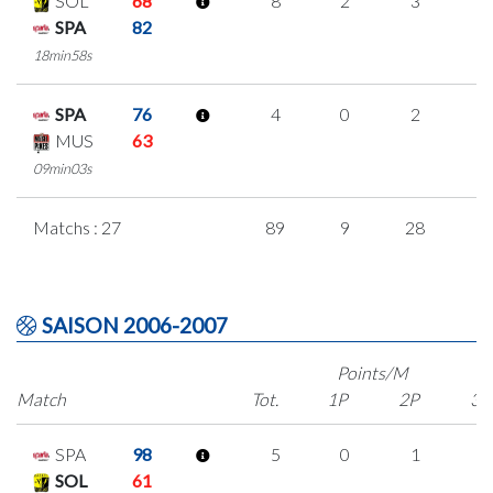
SOL
68
8
2
3
0
SPA
82
18min58s
SPA
76
4
0
2
0
MUS
63
09min03s
Matchs : 27
89
9
28
8
SAISON 2006-2007
Points/M
Match
Tot.
1P
2P
3P
SPA
98
5
0
1
1
SOL
61