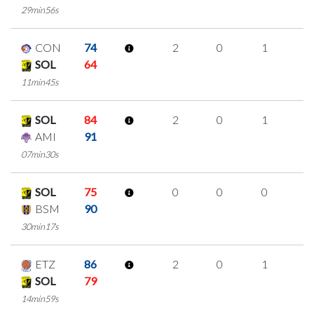
29min56s
CON
74
2
0
1
0
SOL
64
11min45s
SOL
84
2
0
1
0
AMI
91
07min30s
SOL
75
0
0
0
0
BSM
90
30min17s
ETZ
86
2
0
1
0
SOL
79
14min59s