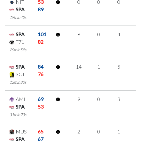
NIT
53
0
0
0
0
SPA
89
19min42s
SPA
101
8
0
4
0
T71
82
20min59s
SPA
84
14
1
5
1
SOL
76
13min30s
AMI
69
9
0
3
1
SPA
53
31min23s
MUS
65
2
0
1
0
SPA
67