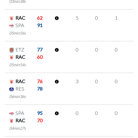
03min38s
RAC
62
5
0
1
1
SPA
91
05min56s
ETZ
77
0
0
0
0
RAC
60
05min54s
RAC
76
3
0
0
1
RES
78
06min36s
SPA
95
0
0
0
0
RAC
70
04min27s