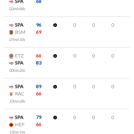
SPA
68
02min48s
SPA
96
0
0
0
0
BSM
69
07min10s
ETZ
66
0
0
0
0
SPA
83
00min26s
SPA
89
0
0
0
0
RAC
66
10min28s
SPA
79
0
0
0
0
HEF
66
13min16s