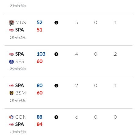
23min18s
MUS
52
5
0
1
1
SPA
51
18min19s
SPA
103
4
0
2
0
RES
60
26min08s
SPA
80
2
0
1
0
BSM
60
18min41s
CON
88
6
0
0
2
SPA
84
13min15s