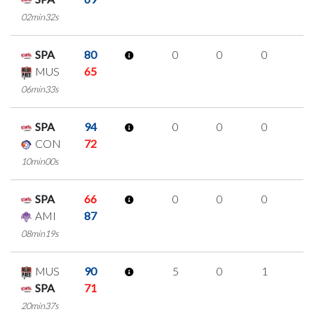
02min32s
SPA
80
0
0
0
0
MUS
65
06min33s
SPA
94
0
0
0
0
CON
72
10min00s
SPA
66
0
0
0
0
AMI
87
08min19s
MUS
90
5
0
1
1
SPA
71
20min37s