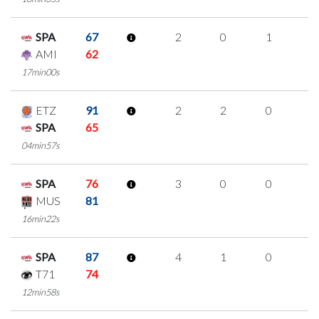
SPA
67
2
0
1
0
AMI
62
17min00s
ETZ
91
2
2
0
0
SPA
65
04min57s
SPA
76
3
0
0
1
MUS
81
16min22s
SPA
87
4
1
0
1
T71
74
12min58s