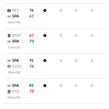
RES
76
0
0
0
0
SPA
67
14min44s
BSM
67
0
0
0
0
SPA
73
11min55s
SPA
91
6
2
2
0
CON
74
18min58s
SPA
81
0
0
0
0
ETZ
79
04min05s