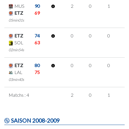
MUS
90
2
0
1
0
ETZ
69
05min01s
ETZ
74
0
0
0
0
SOL
63
02min54s
ETZ
80
0
0
0
0
LAL
75
03min40s
Matchs : 4
2
0
1
0
SAISON 2008-2009