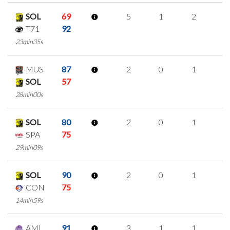
SOL
69
5
1
2
0
T71
92
23min35s
MUS
87
2
0
1
0
SOL
57
28min00s
SOL
80
2
0
1
0
SPA
75
29min09s
SOL
90
2
0
1
0
CON
75
14min59s
AMI
91
3
1
1
0