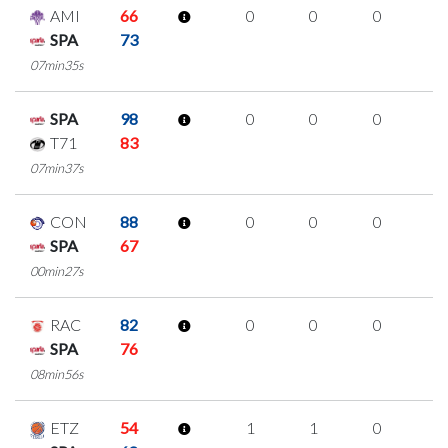
AMI
66
0
0
0
0
SPA
73
07min35s
SPA
98
0
0
0
0
T71
83
07min37s
CON
88
0
0
0
0
SPA
67
00min27s
RAC
82
0
0
0
0
SPA
76
08min56s
ETZ
54
1
1
0
0