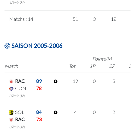
18min21s
Matchs : 14
51
3
18
4
SAISON 2005-2006
Points/M
Match
Tot.
1P
2P
3P
RAC
89
19
0
5
3
CON
78
37min32s
SOL
84
4
0
2
0
RAC
73
37min02s