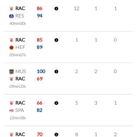
RAC
86
12
1
1
3
RES
94
40min00s
RAC
85
1
1
0
0
HEF
89
05min07s
MUS
100
2
2
0
0
RAC
69
09min33s
RAC
66
5
3
1
0
SPA
82
12min58s
RAC
70
8
1
2
1