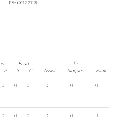
BSM (2012-2013)
ons
Faute
Tir
P
S
C
Assist
bloqués
Rank
0
0
0
0
0
0
0
0
0
0
0
3