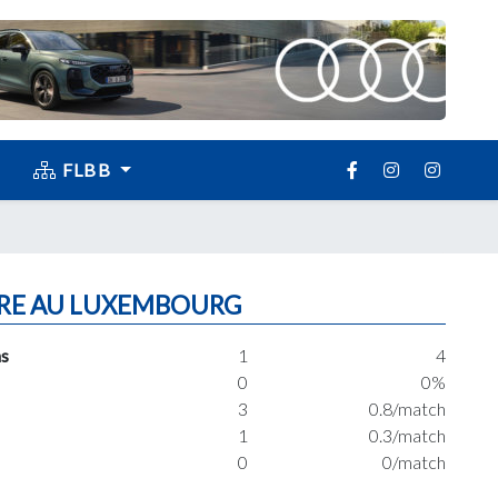
FLBB
RE AU LUXEMBOURG
s
1
4
0
0%
3
0.8/match
1
0.3/match
0
0/match