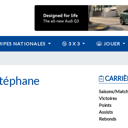
IPES NATIONALES
3 X 3
JOUER
téphane
CARRIÈ
Saisons/Match
Victoires
Points
Assists
Rebonds