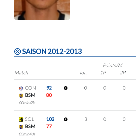
SAISON 2012-2013
Points/M
Match
Tot.
1P
2P
CON
92
0
0
0
BSM
80
00min48s
SOL
102
3
0
0
BSM
77
03min43s