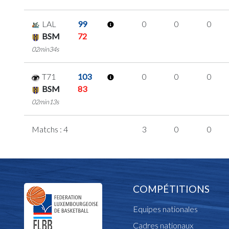
LAL
99
0
0
0
BSM
72
02min34s
T71
103
0
0
0
BSM
83
02min13s
Matchs : 4
3
0
0
COMPÉTITIONS
Equipes nationales
Cadres nationaux