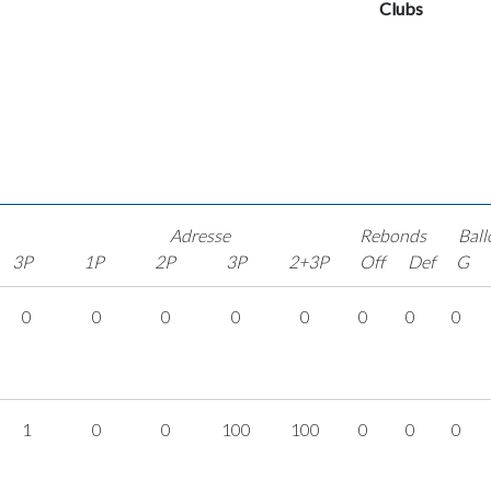
Clubs
Adresse
Rebonds
Ball
3P
1P
2P
3P
2+3P
Off
Def
G
0
0
0
0
0
0
0
0
1
0
0
100
100
0
0
0