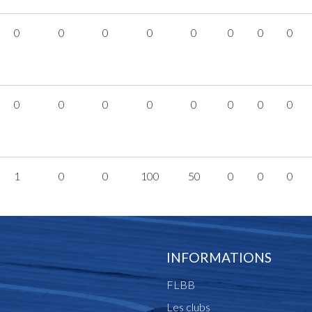
0
0
0
0
0
0
0
0
0
0
0
0
0
0
0
0
1
0
0
100
50
0
0
0
INFORMATIONS
FLBB
Les clubs