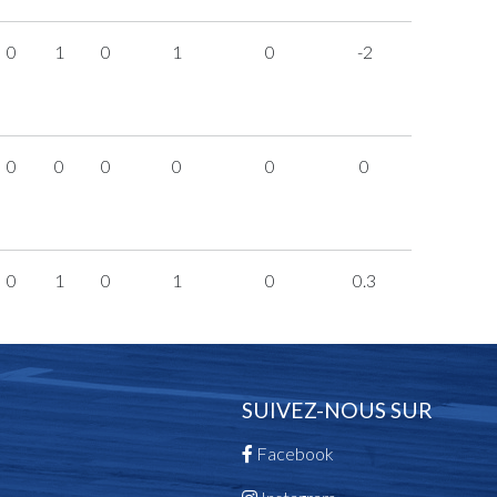
0
1
0
1
0
-2
0
0
0
0
0
0
0
1
0
1
0
0.3
SUIVEZ-NOUS SUR
Facebook