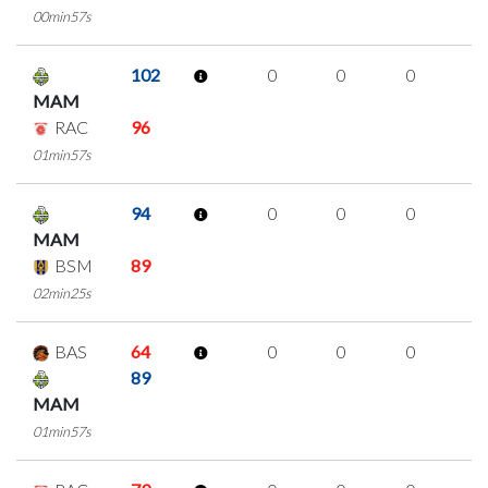
00min57s
102
0
0
0
0
MAM
RAC
96
01min57s
94
0
0
0
0
MAM
BSM
89
02min25s
BAS
64
0
0
0
0
89
MAM
01min57s