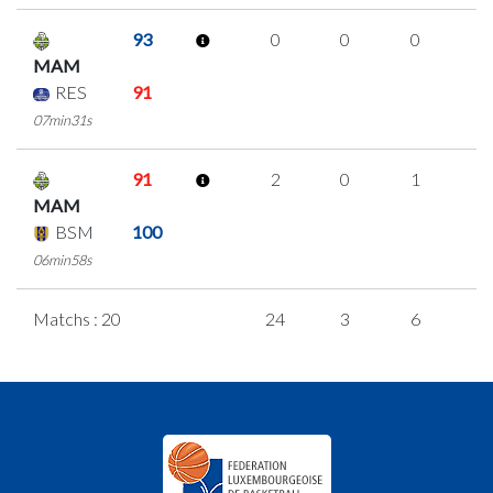
93
0
0
0
0
MAM
RES
91
07min31s
91
2
0
1
0
MAM
BSM
100
06min58s
Matchs : 20
24
3
6
3