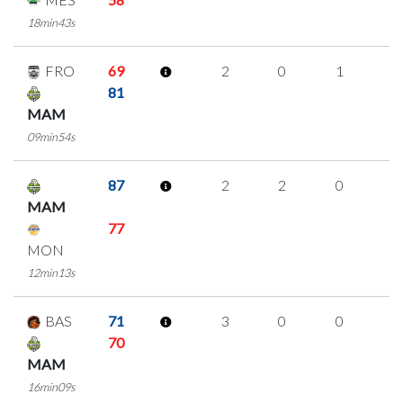
18min43s
FRO
69
2
0
1
0
81
MAM
09min54s
87
2
2
0
0
MAM
77
MON
12min13s
BAS
71
3
0
0
1
70
MAM
16min09s