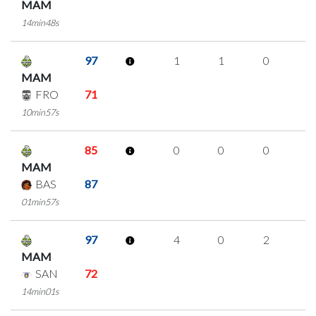
MAM
14min48s
97
1
1
0
0
MAM
FRO
71
10min57s
85
0
0
0
0
MAM
BAS
87
01min57s
97
4
0
2
0
MAM
SAN
72
14min01s