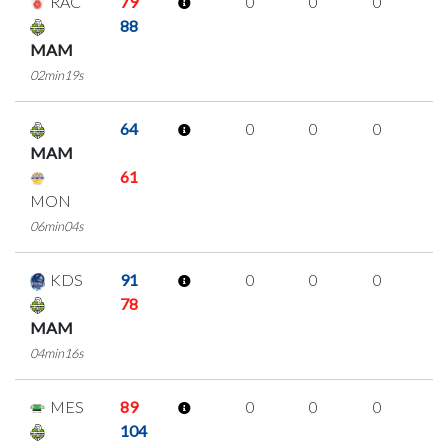
RAC
79
0
0
0
0
88
MAM
02min19s
64
0
0
0
0
MAM
61
MON
06min04s
KDS
91
0
0
0
0
78
MAM
04min16s
MES
89
0
0
0
0
104