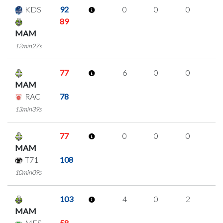
KDS
92
0
0
0
0
89
MAM
12min27s
77
6
0
0
2
MAM
RAC
78
13min39s
77
0
0
0
0
MAM
T71
108
10min09s
103
4
0
2
0
MAM
MES
58