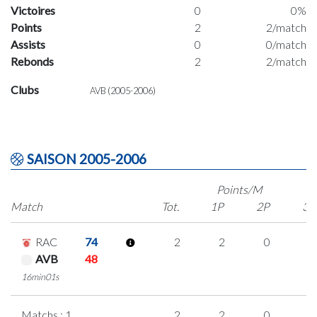
Victoires
0
0%
Points
2
2/match
Assists
0
0/match
Rebonds
2
2/match
Clubs
AVB (2005-2006)
SAISON 2005-2006
Points/M
Match
Tot.
1P
2P
3P
RAC
74
2
2
0
0
AVB
48
16min01s
Matchs : 1
2
2
0
0