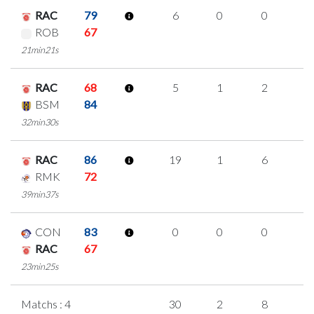
RAC
79
6
0
0
2
ROB
67
21min21s
RAC
68
5
1
2
0
BSM
84
32min30s
RAC
86
19
1
6
2
RMK
72
39min37s
CON
83
0
0
0
0
RAC
67
23min25s
Matchs : 4
30
2
8
4