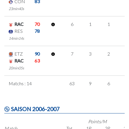
CON
83
23min40s
RAC
70
6
1
1
1
RES
78
14min14s
ETZ
90
7
3
2
0
RAC
63
20min05s
Matchs : 14
63
9
6
1
SAISON 2006-2007
Points/M
Match
Tot.
1P
2P
3P