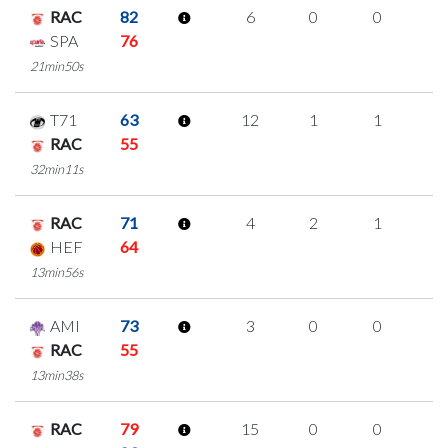
RAC
82
6
0
0
2
SPA
76
21min50s
T71
63
12
1
1
3
RAC
55
32min11s
RAC
71
4
2
1
0
HEF
64
13min56s
AMI
73
3
0
0
1
RAC
55
13min38s
RAC
79
15
0
0
5