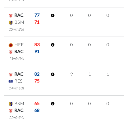
RAC
77
0
0
0
0
BSM
71
13min26s
HEF
83
0
0
0
0
RAC
91
13min36s
RAC
82
9
1
1
2
RES
75
14min18s
BSM
65
0
0
0
0
RAC
68
11min54s