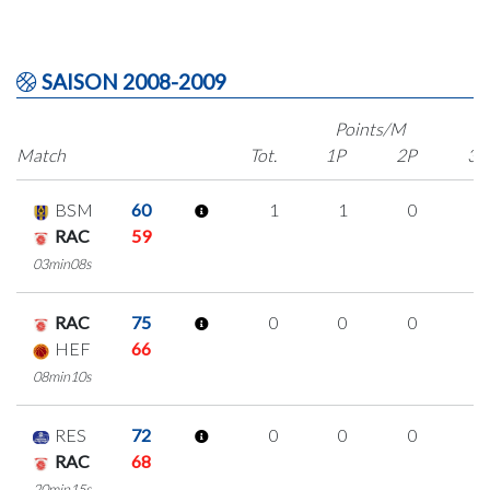
SAISON 2008-2009
Points/M
Match
Tot.
1P
2P
3P
BSM
60
1
1
0
0
RAC
59
03min08s
RAC
75
0
0
0
0
HEF
66
08min10s
RES
72
0
0
0
0
RAC
68
20min15s