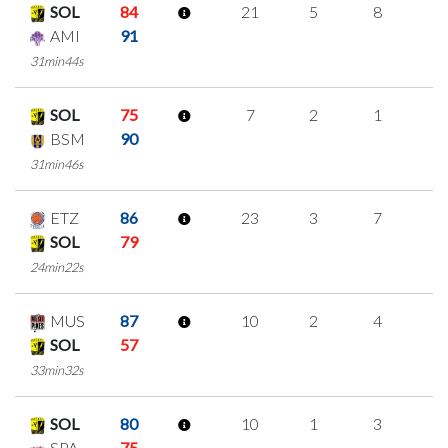
SOL
84
21
5
8
0
AMI
91
31min44s
SOL
75
7
2
1
1
BSM
90
31min46s
ETZ
86
23
3
7
2
SOL
79
24min22s
MUS
87
10
2
4
0
SOL
57
33min32s
SOL
80
10
1
3
1
SPA
75