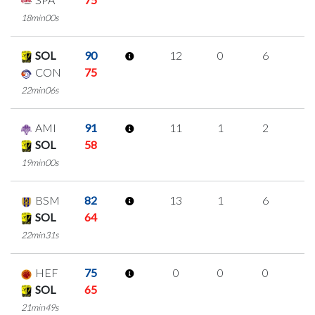
18min00s
SOL
90
12
0
6
0
CON
75
22min06s
AMI
91
11
1
2
2
SOL
58
19min00s
BSM
82
13
1
6
0
SOL
64
22min31s
HEF
75
0
0
0
0
SOL
65
21min49s