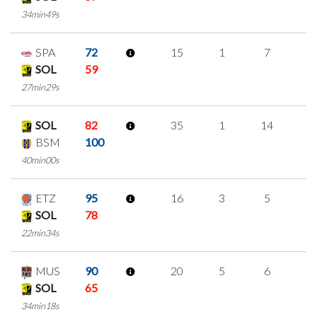
34min49s
SPA
72
15
1
7
0
SOL
59
27min29s
SOL
82
35
1
14
2
BSM
100
40min00s
ETZ
95
16
3
5
1
SOL
78
22min34s
MUS
90
20
5
6
1
SOL
65
34min18s