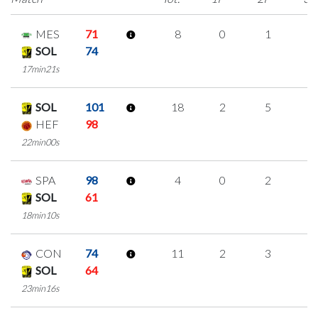
MES
71
8
0
1
2
SOL
74
17min21s
SOL
101
18
2
5
2
HEF
98
22min00s
SPA
98
4
0
2
0
SOL
61
18min10s
CON
74
11
2
3
1
SOL
64
23min16s