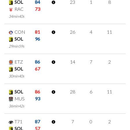
SOL
84
23
1
8
2
RAC
73
34min40s
CON
81
26
4
11
0
SOL
96
29min59s
ETZ
86
14
7
2
1
SOL
67
30min40s
SOL
86
28
6
11
0
MUS
93
36min42s
T71
87
7
0
2
1
SOL
57