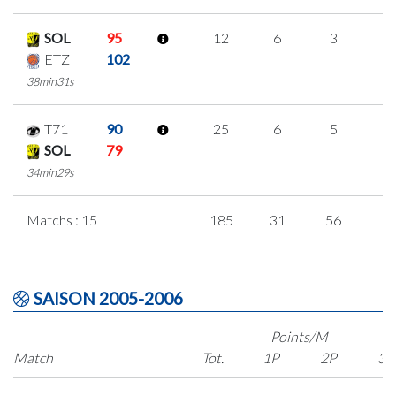
SOL
95
12
6
3
0
ETZ
102
38min31s
T71
90
25
6
5
3
SOL
79
34min29s
Matchs : 15
185
31
56
1
SAISON 2005-2006
Points/M
Match
Tot.
1P
2P
3P