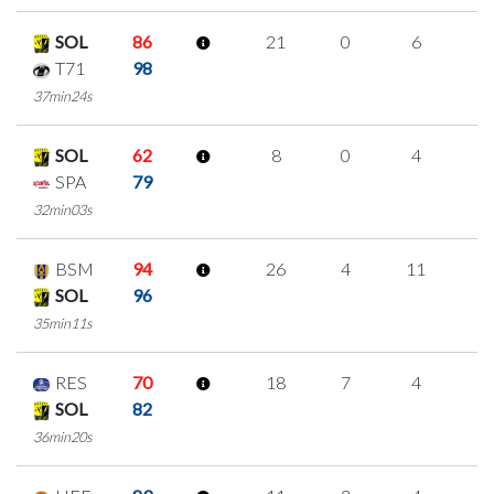
SOL
86
21
0
6
3
T71
98
37min24s
SOL
62
8
0
4
0
SPA
79
32min03s
BSM
94
26
4
11
0
SOL
96
35min11s
RES
70
18
7
4
1
SOL
82
36min20s