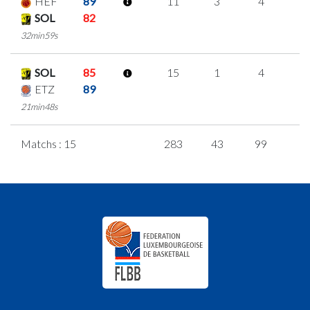
HEF
89
11
3
4
0
SOL
82
32min59s
SOL
85
15
1
4
2
ETZ
89
21min48s
Matchs : 15
283
43
99
1