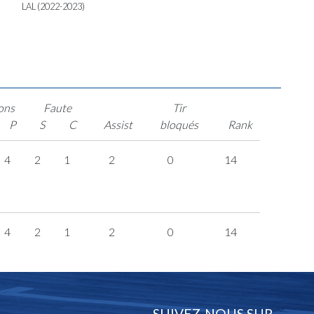
LAL (2022-2023)
ons
Faute
Tir
P
S
C
Assist
bloqués
Rank
4
2
1
2
0
14
4
2
1
2
0
14
SUIVEZ-NOUS SUR