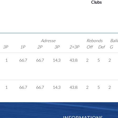
Clubs
Adresse
Rebonds
Ball
3P
1P
2P
3P
2+3P
Off
Def
G
1
66.7
66.7
14.3
43.8
2
5
2
1
66.7
66.7
14.3
43.8
2
5
2
INFORMATIONS