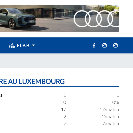
FLBB
RE AU LUXEMBOURG
s
1
1
0
0%
17
17/match
2
2/match
7
7/match