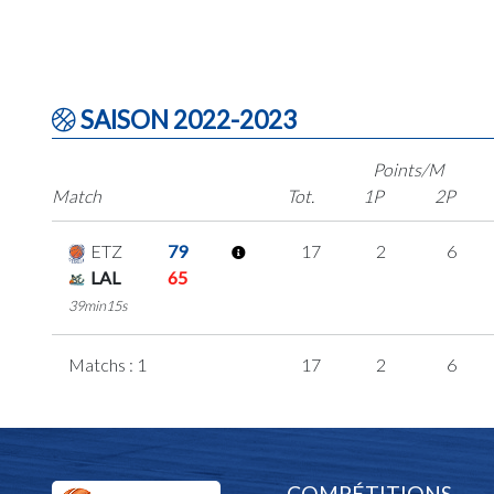
SAISON 2022-2023
Points/M
Match
Tot.
1P
2P
ETZ
79
17
2
6
LAL
65
39min15s
Matchs : 1
17
2
6
COMPÉTITIONS