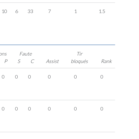
10
6
33
7
1
1.5
ons
Faute
Tir
P
S
C
Assist
bloqués
Rank
0
0
0
0
0
0
0
0
0
0
0
0