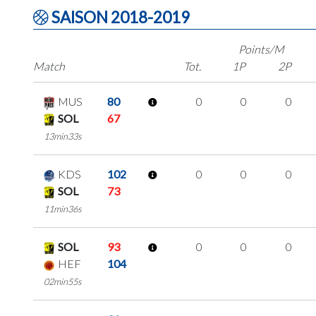
SAISON 2018-2019
Points/M
Match
Tot.
1P
2P
MUS
80
0
0
0
SOL
67
13min33s
KDS
102
0
0
0
SOL
73
11min36s
SOL
93
0
0
0
HEF
104
02min55s