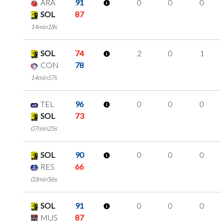
ARA
91
0
0
0
SOL
87
14min18s
SOL
74
2
0
1
CON
78
14min57s
TEL
96
0
0
0
SOL
73
07min25s
SOL
90
0
0
0
RES
66
03min56s
SOL
91
0
0
0
MUS
87