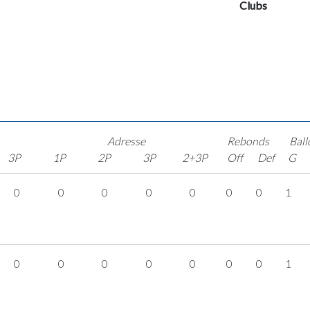
Clubs
Adresse
Rebonds
Ball
3P
1P
2P
3P
2+3P
Off
Def
G
0
0
0
0
0
0
0
1
0
0
0
0
0
0
0
1