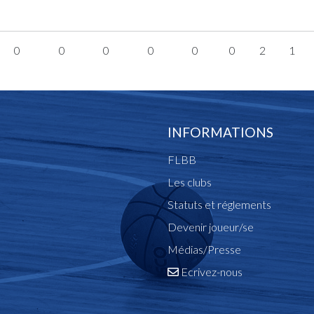
0
0
0
0
0
0
2
1
INFORMATIONS
FLBB
Les clubs
Statuts et réglements
Devenir joueur/se
Médias/Presse
Ecrivez-nous