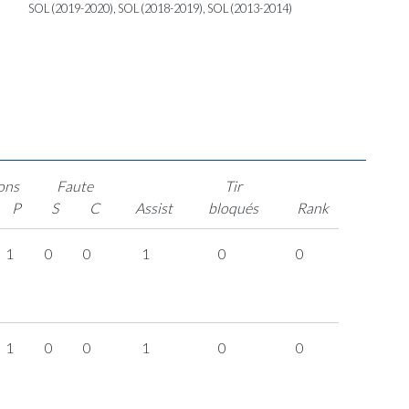
SOL (2019-2020), SOL (2018-2019), SOL (2013-2014)
ons
Faute
Tir
P
S
C
Assist
bloqués
Rank
1
0
0
1
0
0
1
0
0
1
0
0