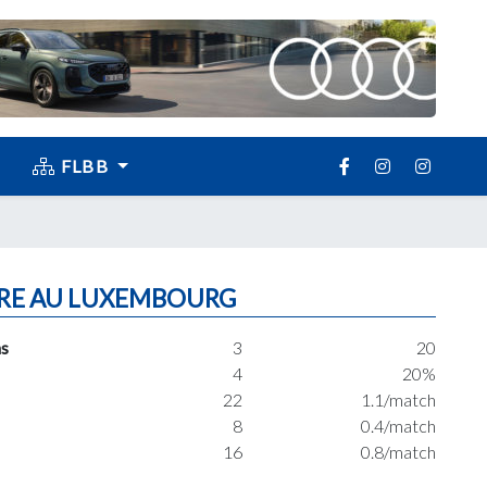
FLBB
RE AU LUXEMBOURG
s
3
20
4
20%
22
1.1/match
8
0.4/match
16
0.8/match