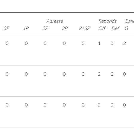
Adresse
Rebonds
Ball
3P
1P
2P
3P
2+3P
Off
Def
G
0
0
0
0
0
1
0
2
0
0
0
0
0
2
2
0
0
0
0
0
0
0
0
0