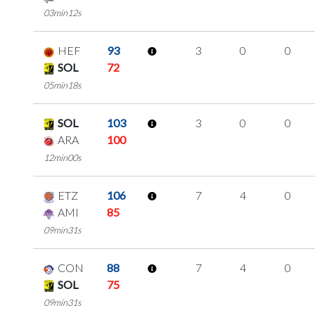
03min12s
HEF
93
3
0
0
SOL
72
05min18s
SOL
103
3
0
0
ARA
100
12min00s
ETZ
106
7
4
0
AMI
85
09min31s
CON
88
7
4
0
SOL
75
09min31s