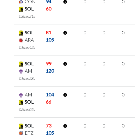
CON
94
0
0
0
SOL
60
03min21s
SOL
81
0
0
0
ARA
105
01min42s
SOL
99
0
0
0
AMI
120
01min28s
AMI
104
0
0
0
SOL
66
02min05s
SOL
73
0
0
0
ETZ
105