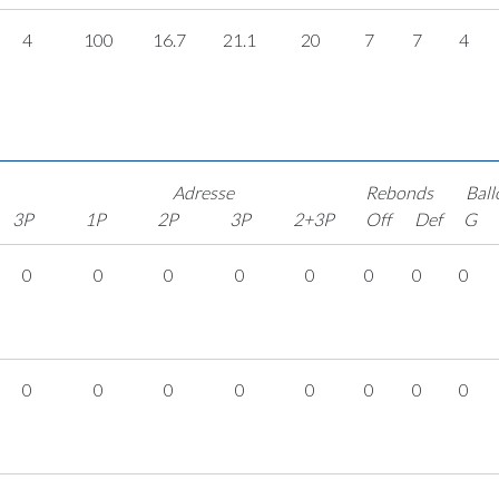
4
100
16.7
21.1
20
7
7
4
Adresse
Rebonds
Ball
3P
1P
2P
3P
2+3P
Off
Def
G
0
0
0
0
0
0
0
0
0
0
0
0
0
0
0
0