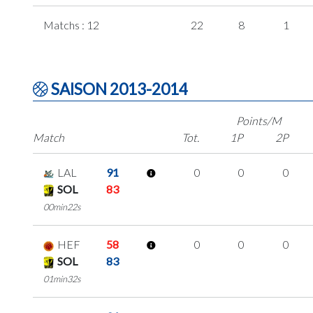
Matchs : 12
22
8
1
SAISON 2013-2014
Points/M
Match
Tot.
1P
2P
LAL
91
0
0
0
SOL
83
00min22s
HEF
58
0
0
0
SOL
83
01min32s