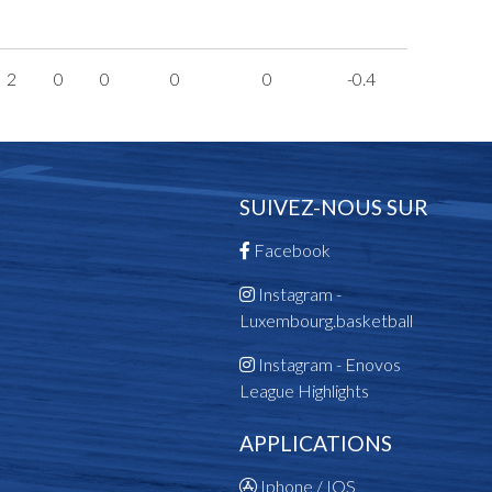
2
0
0
0
0
-0.4
SUIVEZ-NOUS SUR
Facebook
Instagram -
Luxembourg.basketball
Instagram - Enovos
League Highlights
APPLICATIONS
Iphone / IOS