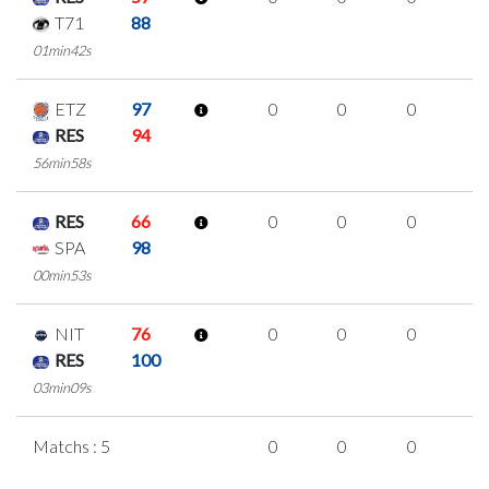
T71
88
01min42s
ETZ
97
0
0
0
0
RES
94
56min58s
RES
66
0
0
0
0
SPA
98
00min53s
NIT
76
0
0
0
0
RES
100
03min09s
Matchs : 5
0
0
0
0