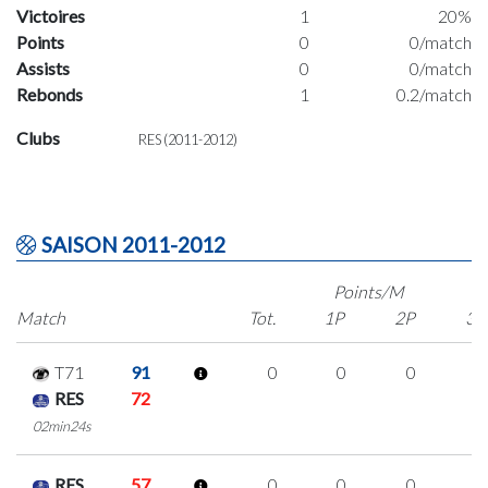
Victoires
1
20%
Points
0
0/match
Assists
0
0/match
Rebonds
1
0.2/match
Clubs
RES (2011-2012)
SAISON 2011-2012
Points/M
Match
Tot.
1P
2P
3P
T71
91
0
0
0
0
RES
72
02min24s
RES
57
0
0
0
0