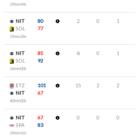
19min44s
NIT
80
2
0
1
0
SOL
77
15min26s
NIT
85
8
0
1
2
SOL
92
16min00s
ETZ
101
15
2
2
3
NIT
67
40min00s
NIT
67
0
0
0
0
SPA
83
19min41s