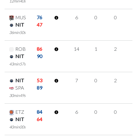
12min40s
MUS
76
6
0
0
2
NIT
47
36min50s
ROB
86
14
1
2
3
NIT
90
43min57s
NIT
53
7
0
2
1
SPA
89
30min49s
ETZ
84
6
0
0
2
NIT
64
40min00s