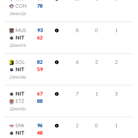
CON
78
34min12s
MUS
93
8
0
1
2
NIT
62
22min57s
SOL
82
6
2
2
0
NIT
59
23min54s
NIT
67
7
1
3
0
ETZ
88
22min41s
SPA
96
2
0
1
0
NIT
48