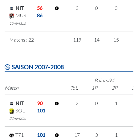
NIT
56
3
0
0
1
MUS
86
10min15s
Matchs : 22
119
14
15
2
SAISON 2007-2008
Points/M
Match
Tot.
1P
2P
3P
NIT
90
2
0
1
0
SOL
101
21min25s
T71
101
17
3
1
4