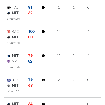
T71
81
1
1
0
0
NIT
62
20min39s
RAC
100
13
2
1
3
NIT
83
26min20s
NIT
79
13
2
1
3
AMI
82
26min24s
RES
79
2
2
0
0
NIT
63
31min17s
NIT
64
10
1
0
3