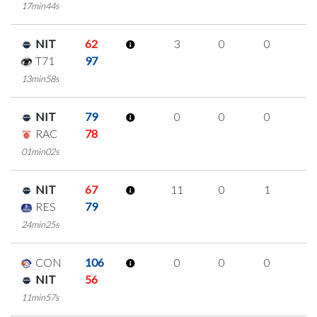
17min44s
NIT
62
3
0
0
1
T71
97
13min58s
NIT
79
0
0
0
0
RAC
78
01min02s
NIT
67
11
0
1
3
RES
79
24min25s
CON
106
0
0
0
0
NIT
56
11min57s