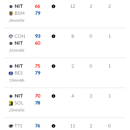
NIT
66
12
2
2
2
BSM
79
26min03s
CON
93
8
0
1
2
NIT
60
31min40s
NIT
75
2
0
1
0
RES
79
13min48s
NIT
70
4
2
1
0
SOL
78
23min05s
T71
76
11
2
0
3