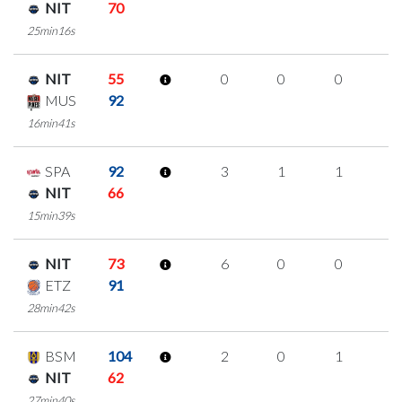
NIT
70
25min16s
NIT
55
0
0
0
0
MUS
92
16min41s
SPA
92
3
1
1
0
NIT
66
15min39s
NIT
73
6
0
0
2
ETZ
91
28min42s
BSM
104
2
0
1
0
NIT
62
27min40s