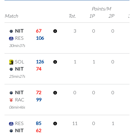
Points/M
Match
Tot.
1P
2P
3P
NIT
67
3
0
0
1
RES
106
30min37s
SOL
126
1
1
0
0
NIT
74
25min27s
NIT
72
0
0
0
0
RAC
99
06min46s
RES
85
11
0
1
3
NIT
62