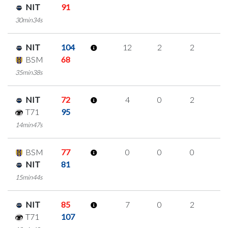
NIT
91
30min34s
NIT
104
12
2
2
2
BSM
68
35min38s
NIT
72
4
0
2
0
T71
95
14min47s
BSM
77
0
0
0
0
NIT
81
15min44s
NIT
85
7
0
2
1
T71
107