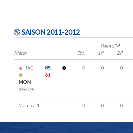
SAISON 2011-2012
Points/M
Match
Tot.
1P
2P
RAC
85
0
0
0
61
MON
04min14s
Matchs : 1
0
0
0