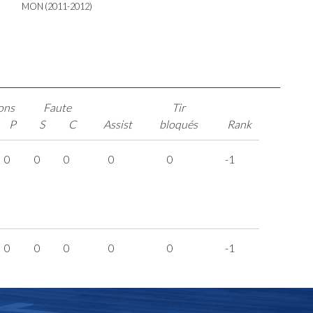
MON (2011-2012)
ons
Faute
Tir
P
S
C
Assist
bloqués
Rank
0
0
0
0
0
-1
0
0
0
0
0
-1