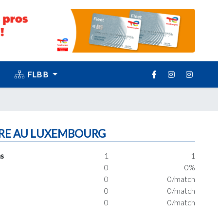
FLBB
RE AU LUXEMBOURG
s
1
1
0
0%
0
0/match
0
0/match
0
0/match