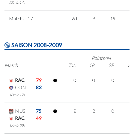
23min14s
Matchs : 17
61
8
19
5
SAISON 2008-2009
Points/M
Match
Tot.
1P
2P
3P
RAC
79
0
0
0
0
CON
83
10min17s
MUS
75
8
2
0
2
RAC
49
16min29s