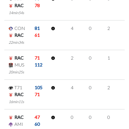
RAC
78
14min54s
CON
81
4
0
2
0
RAC
61
22min34s
RAC
71
2
0
1
0
MUS
112
20min25s
T71
105
4
0
2
0
RAC
71
16min11s
RAC
47
0
0
0
0
AMI
60