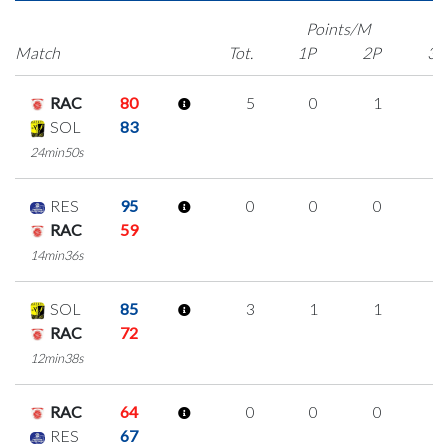
Points/M
Match
Tot.
1P
2P
3P
RAC
80
5
0
1
1
SOL
83
24min50s
RES
95
0
0
0
0
RAC
59
14min36s
SOL
85
3
1
1
0
RAC
72
12min38s
RAC
64
0
0
0
0
RES
67