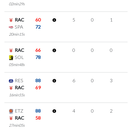
02min29s
RAC
60
5
0
1
1
SPA
72
20min15s
RAC
66
0
0
0
0
SOL
78
05min48s
RES
88
6
0
3
0
RAC
69
16min55s
ETZ
88
4
0
2
0
RAC
58
27min05s