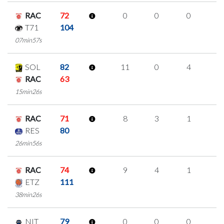
RAC
72
0
0
0
0
T71
104
07min57s
SOL
82
11
0
4
1
RAC
63
15min26s
RAC
71
8
3
1
1
RES
80
26min56s
RAC
74
9
4
1
1
ETZ
111
38min26s
NIT
79
0
0
0
0