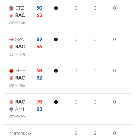
ETZ
90
0
0
0
0
RAC
63
07min04s
SPA
89
0
0
0
0
RAC
66
11min04s
HEF
58
0
0
0
0
RAC
82
09min32s
RAC
78
0
0
0
0
AMI
83
07min19s
Matchs : 6
8
2
0
2