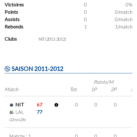
Victoires
0
0%
Points
0
0/match
Assists
0
0/match
Rebonds
1
1/match
Clubs
NIT (2011-2012)
SAISON 2011-2012
Points/M
Match
Tot.
1P
2P
3P
NIT
67
0
0
0
0
LAL
77
02min28s
Matchs : 1
0
0
0
0