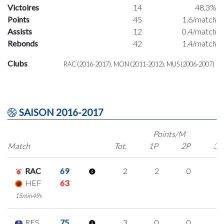
Victoires
14
48.3%
Points
45
1.6/match
Assists
12
0.4/match
Rebonds
42
1.4/match
Clubs
RAC (2016-2017), MON (2011-2012), MUS (2006-2007)
SAISON 2016-2017
Points/M
Match
Tot.
1P
2P
3P
RAC
69
2
2
0
0
HEF
63
15min49s
RES
75
3
0
0
1