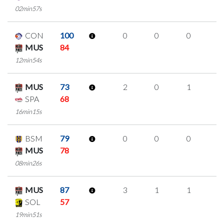
02min57s
CON
100
0
0
0
0
MUS
84
12min54s
MUS
73
2
0
1
0
SPA
68
16min15s
BSM
79
0
0
0
0
MUS
78
08min26s
MUS
87
3
1
1
0
SOL
57
19min51s