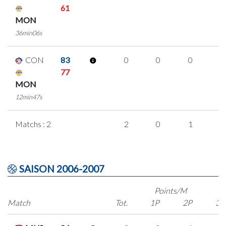
61
MON
36min06s
CON
83
0
0
0
0
77
MON
12min47s
Matchs : 2
2
0
1
0
SAISON 2006-2007
Points/M
Match
Tot.
1P
2P
3P