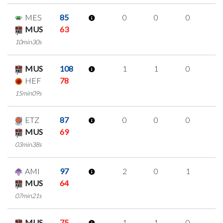
MES
85
0
0
0
0
MUS
63
10min30s
MUS
108
1
1
0
0
HEF
78
15min09s
ETZ
87
0
0
0
0
MUS
69
03min38s
AMI
97
2
0
1
0
MUS
64
07min21s
MUS
75
1
1
0
0