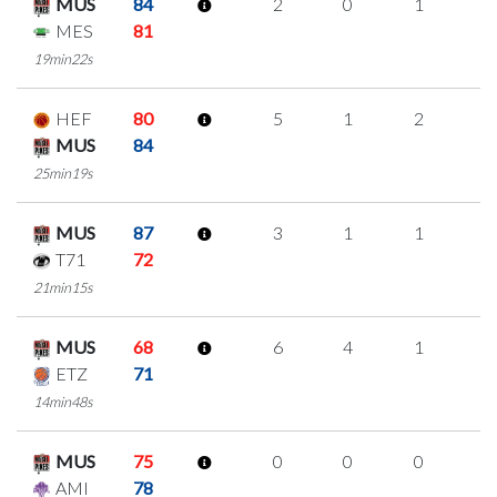
MUS
84
2
0
1
0
MES
81
19min22s
HEF
80
5
1
2
0
MUS
84
25min19s
MUS
87
3
1
1
0
T71
72
21min15s
MUS
68
6
4
1
0
ETZ
71
14min48s
MUS
75
0
0
0
0
AMI
78