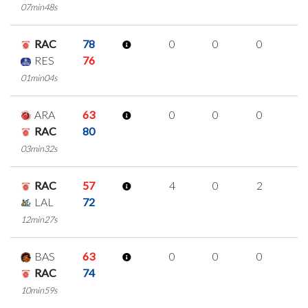
07min48s
RAC
78
0
0
0
0
RES
76
01min04s
ARA
63
0
0
0
0
RAC
80
03min32s
RAC
57
4
0
2
0
LAL
72
12min27s
BAS
63
0
0
0
0
RAC
74
10min59s