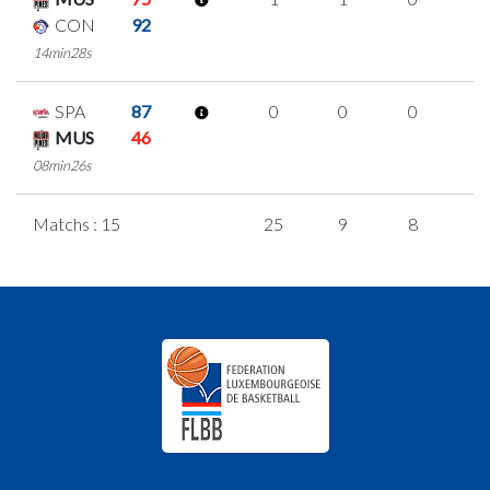
CON
92
14min28s
SPA
87
0
0
0
0
MUS
46
08min26s
Matchs : 15
25
9
8
0