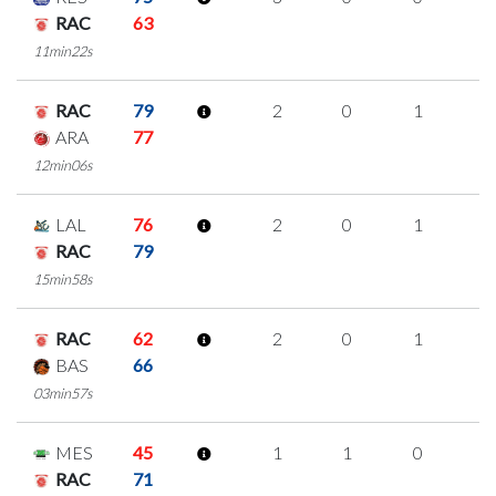
RAC
63
11min22s
RAC
79
2
0
1
0
ARA
77
12min06s
LAL
76
2
0
1
0
RAC
79
15min58s
RAC
62
2
0
1
0
BAS
66
03min57s
MES
45
1
1
0
0
RAC
71