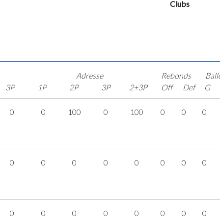
Clubs
Adresse
Rebonds
Ball
3P
1P
2P
3P
2+3P
Off
Def
G
0
0
100
0
100
0
0
0
0
0
0
0
0
0
0
0
0
0
0
0
0
0
0
0