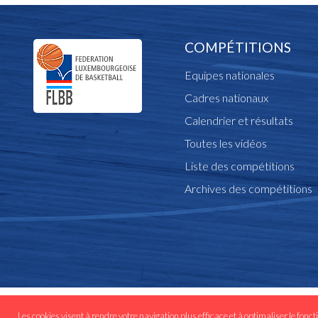
COMPÉTITIONS
Equipes nationales
Cadres nationaux
Calendrier et résultats
Toutes les vidéos
Liste des compétitions
Archives des compétitions
© Copyright flbb.lu 
Les cookies visent à rendre votre navigation plus efficace et à optimaliser le fonct