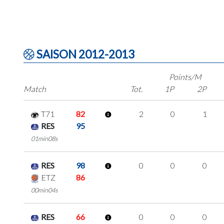
SAISON 2012-2013
Points/M
Match
Tot.
1P
2P
T71
82
2
0
1
RES
95
01min08s
RES
98
0
0
0
ETZ
86
00min04s
RES
66
0
0
0