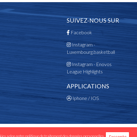
SUIVEZ-NOUS SUR
Facebook
Instagram -
Luxembourg.basketball
Instagram - Enovos
League Highlights
APPLICATIONS
Iphone / IOS
 données personnelles
okies selon notre
politique de traitement des données personnelles
.
J'accepte