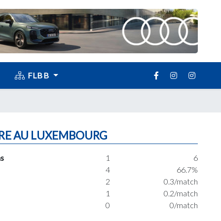
FLBB
RE AU LUXEMBOURG
s
1
6
4
66.7%
2
0.3/match
1
0.2/match
0
0/match