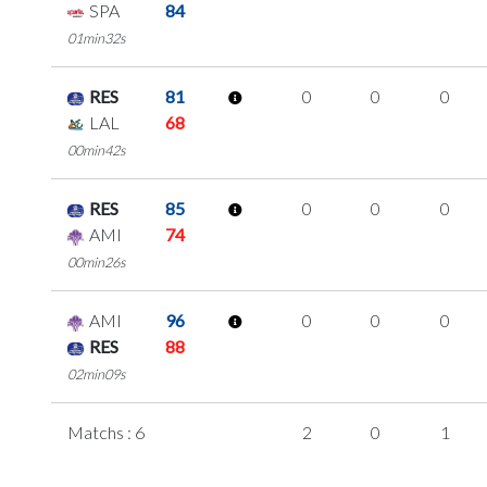
SPA
84
01min32s
RES
81
0
0
0
LAL
68
00min42s
RES
85
0
0
0
AMI
74
00min26s
AMI
96
0
0
0
RES
88
02min09s
Matchs : 6
2
0
1