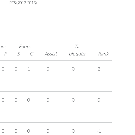
RES (2012-2013)
ons
Faute
Tir
P
S
C
Assist
bloqués
Rank
0
0
1
0
0
2
0
0
0
0
0
0
0
0
0
0
0
-1