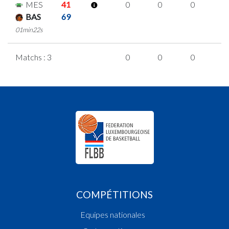
MES
41
0
0
0
0
BAS
69
01min22s
Matchs : 3
0
0
0
0
COMPÉTITIONS
Equipes nationales