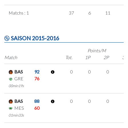
Matchs : 1
37
6
11
3
SAISON 2015-2016
Points/M
Match
Tot.
1P
2P
3P
BAS
92
0
0
0
0
GRE
76
00min19s
BAS
88
0
0
0
0
MES
60
01min33s