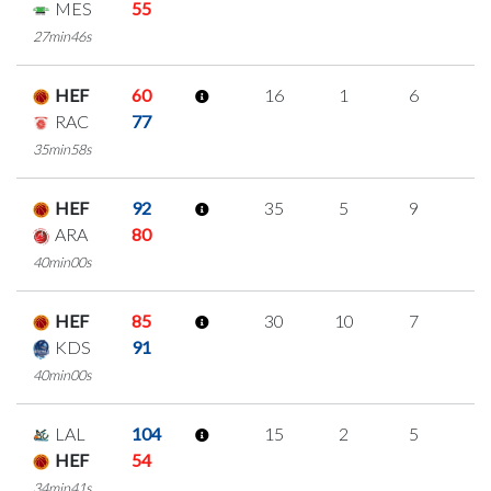
MES
55
27min46s
HEF
60
16
1
6
1
RAC
77
35min58s
HEF
92
35
5
9
4
ARA
80
40min00s
HEF
85
30
10
7
2
KDS
91
40min00s
LAL
104
15
2
5
1
HEF
54
34min41s