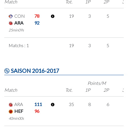
Match
Tot.
1P
2P
3P
CON
78
19
3
5
2
ARA
92
25min09s
Matchs : 1
19
3
5
2
SAISON 2016-2017
Points/M
Match
Tot.
1P
2P
3P
ARA
111
35
8
6
5
HEF
96
40min00s