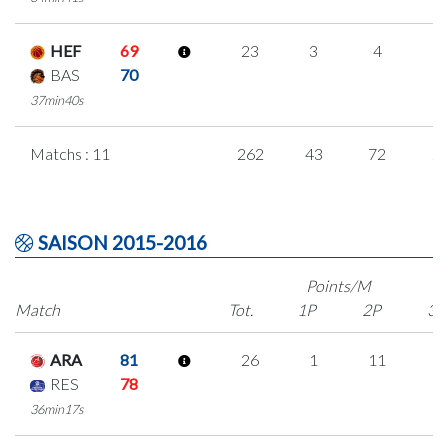
HEF
69
23
3
4
4
BAS
70
37min40s
Matchs : 11
262
43
72
2
SAISON 2015-2016
Points/M
Match
Tot.
1P
2P
3P
ARA
81
26
1
11
1
RES
78
36min17s