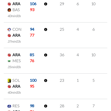
ARA
106
29
6
10
1
BAS
93
40min00s
CON
94
25
4
6
3
ARA
77
37min03s
ARA
85
36
4
10
4
MES
76
35min00s
SOL
100
23
1
5
4
ARA
95
40min00s
RES
98
28
2
7
4