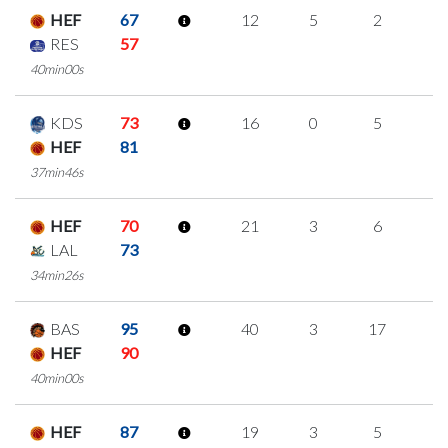
HEF
67
12
5
2
1
RES
57
40min00s
KDS
73
16
0
5
2
HEF
81
37min46s
HEF
70
21
3
6
2
LAL
73
34min26s
BAS
95
40
3
17
1
HEF
90
40min00s
HEF
87
19
3
5
2