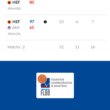
HEF
80
40min00s
HEF
97
23
6
7
1
AMI
65
34min24s
Matchs : 2
52
11
16
3