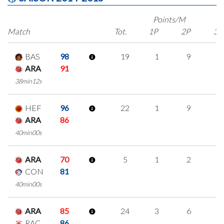
Points/M
Match
Tot.
1P
2P
3P
BAS
98
19
1
9
0
ARA
91
38min12s
HEF
96
22
1
9
1
ARA
86
40min00s
ARA
70
5
1
2
0
CON
81
40min00s
ARA
85
24
3
6
3
RAC
86