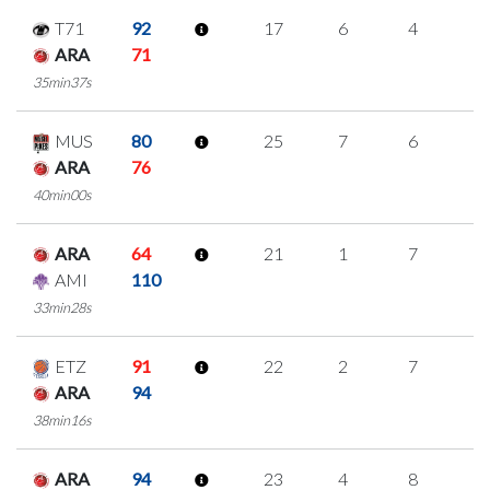
T71
92
17
6
4
1
ARA
71
35min37s
MUS
80
25
7
6
2
ARA
76
40min00s
ARA
64
21
1
7
2
AMI
110
33min28s
ETZ
91
22
2
7
2
ARA
94
38min16s
ARA
94
23
4
8
1