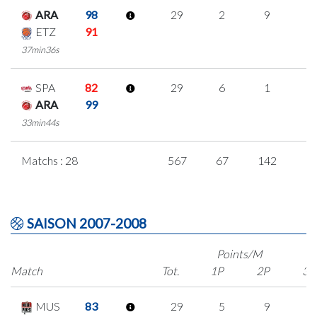
ARA
98
29
2
9
3
ETZ
91
37min36s
SPA
82
29
6
1
7
ARA
99
33min44s
Matchs : 28
567
67
142
7
SAISON 2007-2008
Points/M
Match
Tot.
1P
2P
3P
MUS
83
29
5
9
2