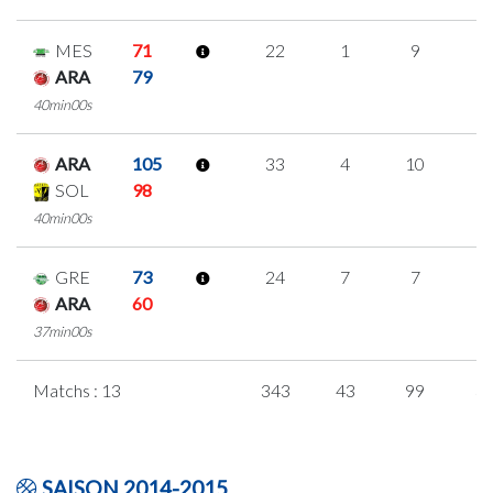
MES
71
22
1
9
1
ARA
79
40min00s
ARA
105
33
4
10
3
SOL
98
40min00s
GRE
73
24
7
7
1
ARA
60
37min00s
Matchs : 13
343
43
99
3
SAISON 2014-2015