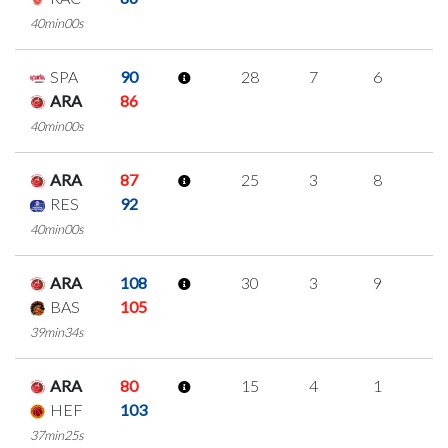
40min00s
SPA
90
28
7
6
3
ARA
86
40min00s
ARA
87
25
3
8
2
RES
92
40min00s
ARA
108
30
3
9
3
BAS
105
39min34s
ARA
80
15
4
1
3
HEF
103
37min25s