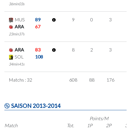
36min03s
MUS
89
9
0
3
1
ARA
67
23min37s
ARA
83
8
2
3
0
SOL
108
34min41s
Matchs : 32
608
88
176
5
SAISON 2013-2014
Points/M
Match
Tot.
1P
2P
3P