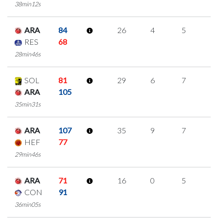
38min12s
ARA
84
26
4
5
4
RES
68
28min46s
SOL
81
29
6
7
3
ARA
105
35min31s
ARA
107
35
9
7
4
HEF
77
29min46s
ARA
71
16
0
5
2
CON
91
36min05s