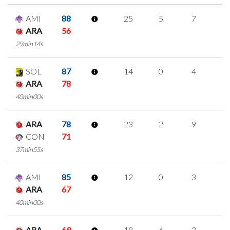
AMI
88
25
5
7
2
ARA
56
29min14s
SOL
87
14
0
4
2
ARA
78
40min00s
ARA
78
23
2
9
1
CON
71
37min55s
AMI
85
12
0
3
2
ARA
67
40min00s
ARA
69
18
6
3
2