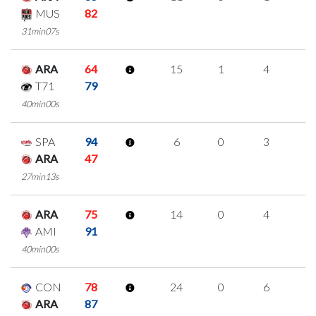
MUS
82
31min07s
ARA
64
15
1
4
2
T71
79
40min00s
SPA
94
6
0
3
0
ARA
47
27min13s
ARA
75
14
0
4
2
AMI
91
40min00s
CON
78
24
0
6
4
ARA
87