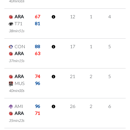
40min00s
ARA
67
12
1
4
1
T71
81
38min51s
CON
88
17
1
5
2
ARA
63
37min15s
ARA
74
21
2
5
3
MUS
96
40min00s
AMI
96
26
2
6
4
ARA
71
35min23s