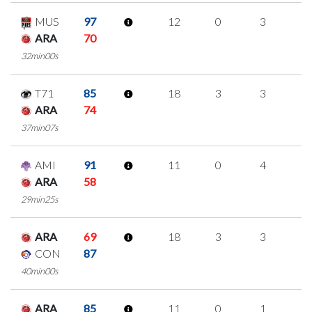
MUS
97
12
0
3
2
ARA
70
32min00s
T71
85
18
3
3
3
ARA
74
37min07s
AMI
91
11
0
4
1
ARA
58
29min25s
ARA
69
18
3
3
3
CON
87
40min00s
ARA
85
11
0
1
3