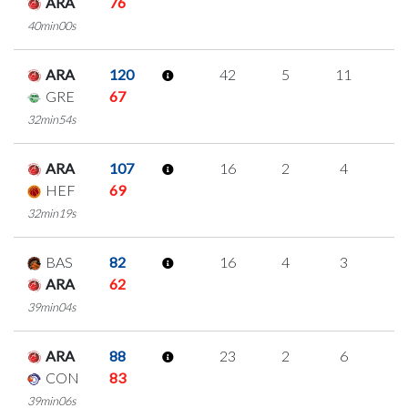
ARA
76
40min00s
ARA
120
42
5
11
5
GRE
67
32min54s
ARA
107
16
2
4
2
HEF
69
32min19s
BAS
82
16
4
3
2
ARA
62
39min04s
ARA
88
23
2
6
3
CON
83
39min06s