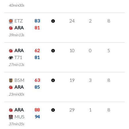
40min00s
ETZ
83
24
2
8
2
ARA
81
39min13s
ARA
62
10
0
5
0
T71
81
27min13s
BSM
63
19
3
8
0
ARA
85
23min00s
ARA
88
29
1
8
4
MUS
94
37min35s