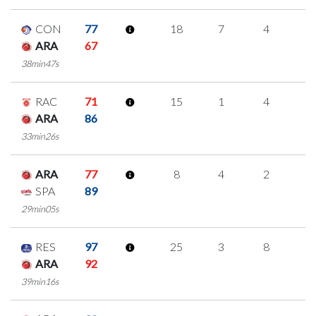
CON
77
18
7
4
1
ARA
67
38min47s
RAC
71
15
1
4
2
ARA
86
33min26s
ARA
77
8
4
2
0
SPA
89
29min05s
RES
97
25
3
8
2
ARA
92
39min16s