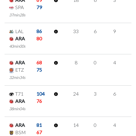
SPA
79
37min28s
LAL
86
33
6
9
3
ARA
80
40min00s
ARA
68
8
0
4
0
ETZ
75
32min34s
T71
104
24
3
6
3
ARA
76
38min04s
ARA
81
14
0
4
2
BSM
67