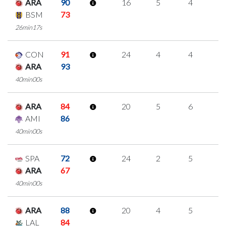
ARA
90
16
5
4
1
BSM
73
26min17s
CON
91
24
4
4
4
ARA
93
40min00s
ARA
84
20
5
6
1
AMI
86
40min00s
SPA
72
24
2
5
4
ARA
67
40min00s
ARA
88
20
4
5
2
LAL
84