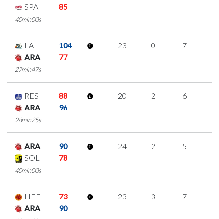
SPA
85
40min00s
LAL
104
23
0
7
3
ARA
77
27min47s
RES
88
20
2
6
2
ARA
96
28min25s
ARA
90
24
2
5
4
SOL
78
40min00s
HEF
73
23
3
7
2
ARA
90