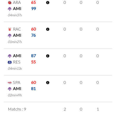
ARA
65
0
0
0
0
AMI
99
04min37s
RAC
60
0
0
0
0
AMI
76
01min27s
AMI
87
0
0
0
0
RES
55
04min13s
SPA
60
0
0
0
0
AMI
81
02min49s
Matchs : 9
2
0
1
0