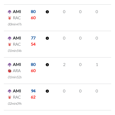
AMI
80
0
0
0
0
RAC
60
00min47s
AMI
77
0
0
0
0
RAC
54
01min54s
AMI
80
2
0
1
0
ARA
60
01min52s
AMI
94
0
0
0
0
RAC
62
02min09s