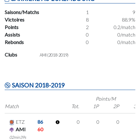
Saisons/Matchs
1
9
Victoires
8
88.9%
Points
2
0.2/match
Assists
0
0/match
Rebonds
0
0/match
Clubs
AMI (2018-2019)
SAISON 2018-2019
Points/M
Match
Tot.
1P
2P
3P
ETZ
86
0
0
0
0
AMI
60
02min39s