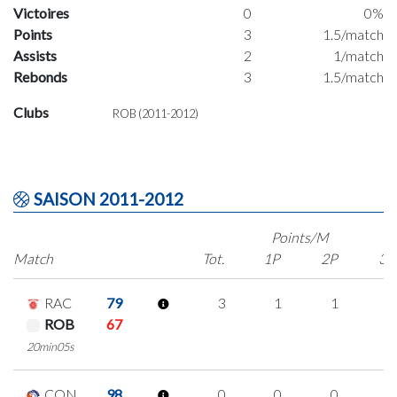
Victoires
0
0%
Points
3
1.5/match
Assists
2
1/match
Rebonds
3
1.5/match
Clubs
ROB (2011-2012)
SAISON 2011-2012
Points/M
Match
Tot.
1P
2P
3P
RAC
79
3
1
1
0
ROB
67
20min05s
CON
98
0
0
0
0