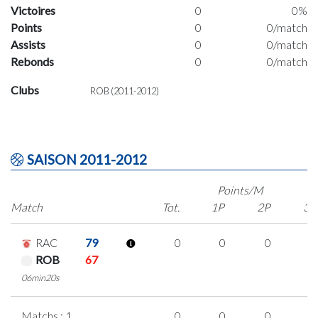
Victoires
0
0%
Points
0
0/match
Assists
0
0/match
Rebonds
0
0/match
Clubs
ROB (2011-2012)
SAISON 2011-2012
Points/M
Match
Tot.
1P
2P
3P
RAC
79
0
0
0
0
ROB
67
06min20s
Matchs : 1
0
0
0
0