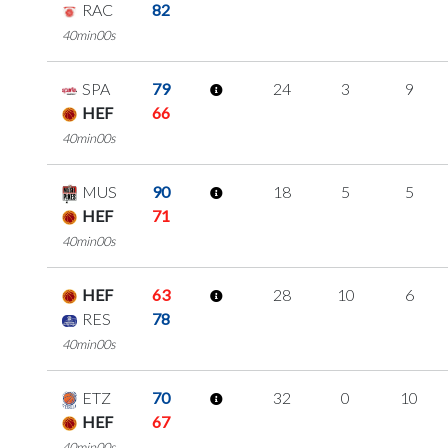
RAC
82
40min00s
SPA
79
24
3
9
HEF
66
40min00s
MUS
90
18
5
5
HEF
71
40min00s
HEF
63
28
10
6
RES
78
40min00s
ETZ
70
32
0
10
HEF
67
40min00s