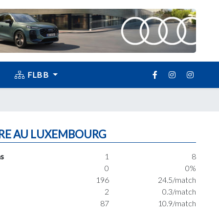
FLBB
RE AU LUXEMBOURG
s
1
8
0
0%
196
24.5/match
2
0.3/match
87
10.9/match