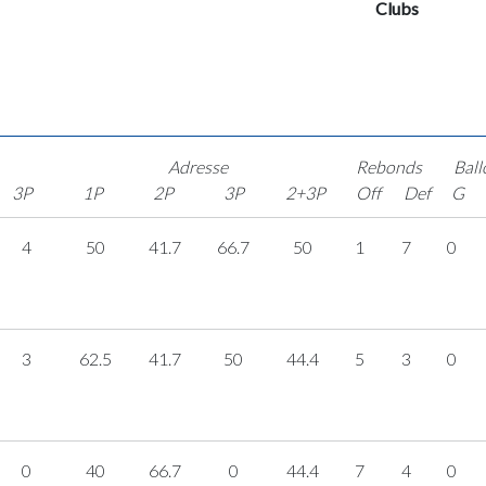
Clubs
Adresse
Rebonds
Ball
3P
1P
2P
3P
2+3P
Off
Def
G
4
50
41.7
66.7
50
1
7
0
3
62.5
41.7
50
44.4
5
3
0
0
40
66.7
0
44.4
7
4
0