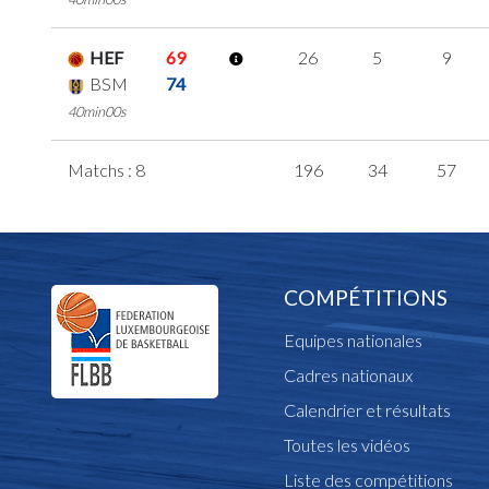
HEF
69
26
5
9
BSM
74
40min00s
Matchs : 8
196
34
57
COMPÉTITIONS
Equipes nationales
Cadres nationaux
Calendrier et résultats
Toutes les vidéos
Liste des compétitions