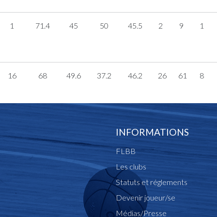
1
71.4
45
50
45.5
2
9
1
16
68
49.6
37.2
46.2
26
61
8
INFORMATIONS
FLBB
Les clubs
Statuts et réglements
Devenir joueur/se
Médias/Presse