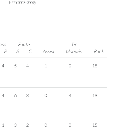
HEF (2008-2009)
ons
Faute
Tir
P
S
C
Assist
bloqués
Rank
4
5
4
1
0
18
4
6
3
0
4
19
1
3
2
0
0
15