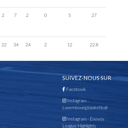
2
7
2
0
5
27
22
34
24
2
12
22.8
SUIVEZ-NOUS SUR
Facebook
Instagram -
Luxembourg.basketball
Instagram - Enovos
League Highlights