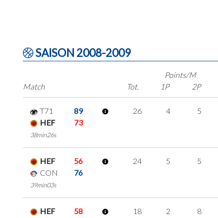
SAISON 2008-2009
Points/M
Match
Tot.
1P
2P
T71
89
26
4
5
HEF
73
38min26s
HEF
56
24
5
5
CON
76
39min03s
HEF
58
18
2
8