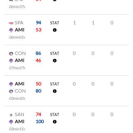
06min37s
SPA
94
1
1
0
0
STAT
AMI
53
06min01s
CON
86
0
0
0
0
STAT
AMI
46
07min27s
AMI
50
0
0
0
0
STAT
CON
80
03min42s
SAN
74
0
0
0
0
STAT
AMI
100
03min51s