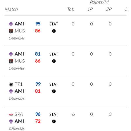
Points/M
Match
Tot.
1P
2P
3P
AMI
95
0
0
0
0
STAT
MUS
86
04min24s
AMI
81
0
0
0
0
STAT
MUS
66
04min48s
T71
99
0
0
0
0
STAT
AMI
81
04min27s
SPA
96
6
0
3
0
STAT
AMI
72
07min52s