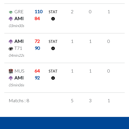
GRE
110
2
0
1
0
STAT
AMI
84
03min00s
AMI
72
1
1
0
0
STAT
T71
90
04min22s
MUS
64
1
1
0
0
STAT
AMI
92
05min06s
Matchs : 8
5
3
1
0