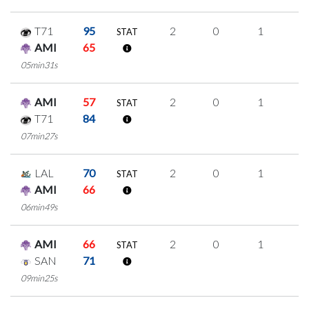
T71
95
2
0
1
0
STAT
AMI
65
05min31s
AMI
57
2
0
1
0
STAT
T71
84
07min27s
LAL
70
2
0
1
0
STAT
AMI
66
06min49s
AMI
66
2
0
1
0
STAT
SAN
71
09min25s