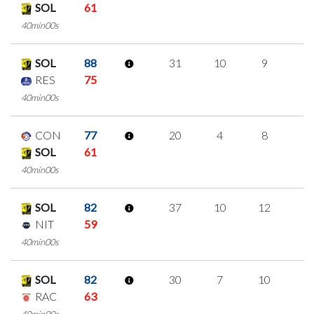
SOL
61
40min00s
SOL
88
31
10
9
1
RES
75
40min00s
CON
77
20
4
8
0
SOL
61
40min00s
SOL
82
37
10
12
1
NIT
59
40min00s
SOL
82
30
7
10
1
RAC
63
40min00s