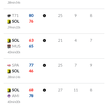
38min54s
T71
80
25
9
8
0
SOL
76
39min33s
SOL
63
21
4
7
1
MUS
65
40min00s
SPA
77
25
7
9
0
SOL
46
38min14s
SOL
68
27
11
8
0
AMI
78
40min00s