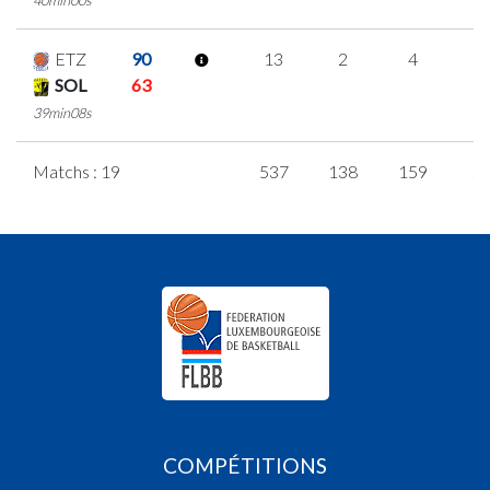
ETZ
90
13
2
4
1
SOL
63
39min08s
Matchs : 19
537
138
159
2
COMPÉTITIONS