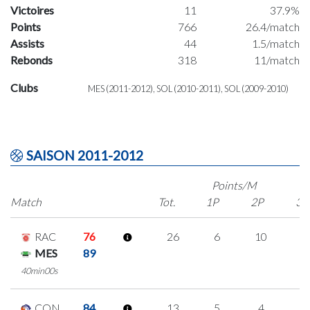
Victoires
11
37.9%
Points
766
26.4/match
Assists
44
1.5/match
Rebonds
318
11/match
Clubs
MES (2011-2012), SOL (2010-2011), SOL (2009-2010)
SAISON 2011-2012
Points/M
Match
Tot.
1P
2P
3P
RAC
76
26
6
10
0
MES
89
40min00s
CON
84
13
5
4
0