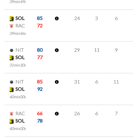
39min49s
SOL
85
24
3
6
3
RAC
72
39min46s
NIT
80
29
11
9
0
SOL
77
31min30s
NIT
85
31
6
11
1
SOL
92
40min00s
RAC
66
26
6
7
2
SOL
78
40min00s