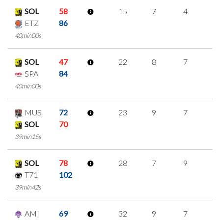
SOL
58
15
7
4
0
ETZ
86
40min00s
SOL
47
22
8
7
0
SPA
84
40min00s
MUS
72
23
9
7
0
SOL
70
39min15s
SOL
78
28
7
9
1
T71
102
39min42s
AMI
69
32
9
7
3