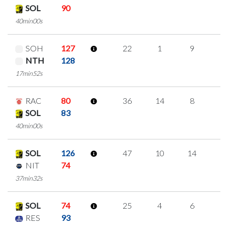
SOL
90
40min00s
SOH
127
22
1
9
1
NTH
128
17min52s
RAC
80
36
14
8
2
SOL
83
40min00s
SOL
126
47
10
14
3
NIT
74
37min32s
SOL
74
25
4
6
3
RES
93