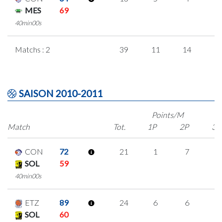
MES
69
40min00s
Matchs : 2
39
11
14
0
SAISON 2010-2011
Points/M
Match
Tot.
1P
2P
3P
CON
72
21
1
7
2
SOL
59
40min00s
ETZ
89
24
6
6
2
SOL
60