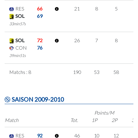
RES
66
21
8
5
1
SOL
69
33min57s
SOL
72
26
7
8
1
CON
76
39min51s
Matchs : 8
190
53
58
7
SAISON 2009-2010
Points/M
Match
Tot.
1P
2P
3P
RES
92
46
10
12
4