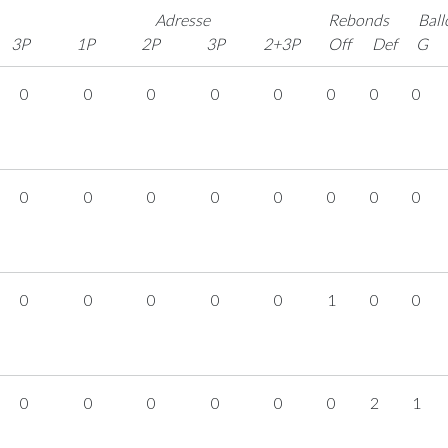
Adresse
Rebonds
Ball
3P
1P
2P
3P
2+3P
Off
Def
G
0
0
0
0
0
0
0
0
0
0
0
0
0
0
0
0
0
0
0
0
0
1
0
0
0
0
0
0
0
0
2
1