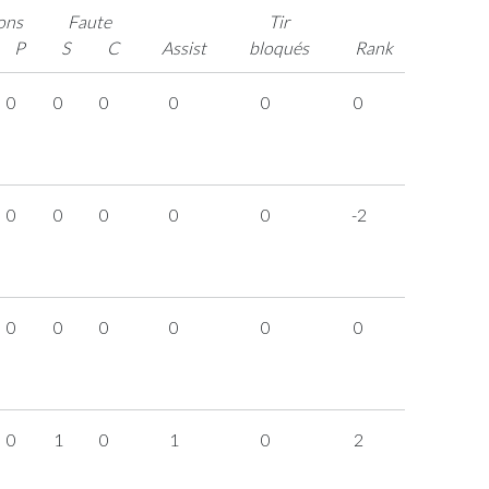
ons
Faute
Tir
P
S
C
Assist
bloqués
Rank
0
0
0
0
0
0
0
0
0
0
0
-2
0
0
0
0
0
0
0
1
0
1
0
2