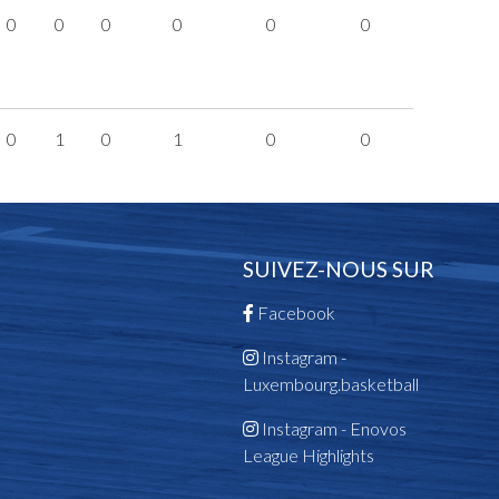
0
0
0
0
0
0
0
1
0
1
0
0
SUIVEZ-NOUS SUR
Facebook
Instagram -
Luxembourg.basketball
Instagram - Enovos
League Highlights