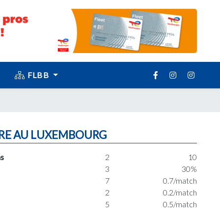
FLBB
RE AU LUXEMBOURG
s
2
10
3
30%
7
0.7/match
2
0.2/match
5
0.5/match