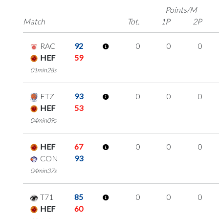
Points/M
Match
Tot.
1P
2P
RAC
92
0
0
0
HEF
59
01min28s
ETZ
93
0
0
0
HEF
53
04min09s
HEF
67
0
0
0
CON
93
04min37s
T71
85
0
0
0
HEF
60