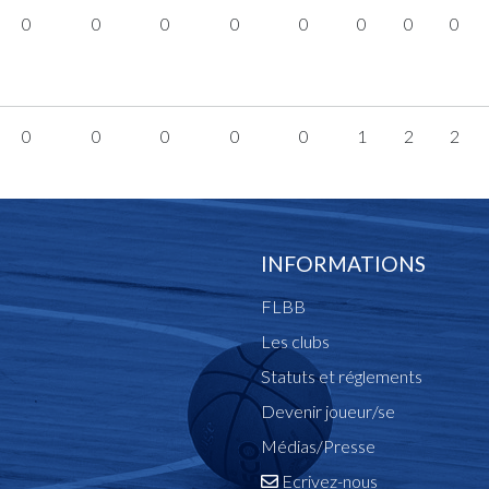
0
0
0
0
0
0
0
0
0
0
0
0
0
1
2
2
INFORMATIONS
FLBB
Les clubs
Statuts et réglements
Devenir joueur/se
Médias/Presse
Ecrivez-nous