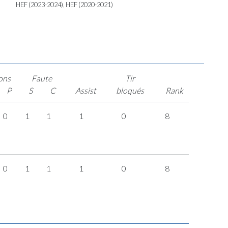
HEF (2023-2024), HEF (2020-2021)
ons
Faute
Tir
P
S
C
Assist
bloqués
Rank
0
1
1
1
0
8
0
1
1
1
0
8