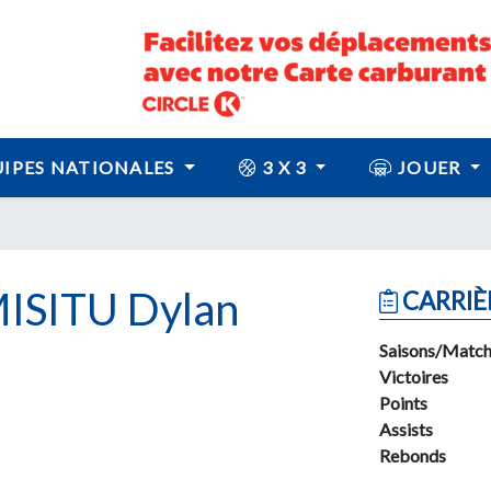
IPES NATIONALES
3 X 3
JOUER
ISITU Dylan
CARRIÈ
Saisons/Match
Victoires
Points
Assists
Rebonds