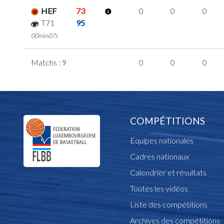
HEF
73
0
0
0
T71
95
00min07s
Matchs : 9
0
0
0
COMPÉTITIONS
Equipes nationales
Cadres nationaux
Calendrier et résultats
Toutes les vidéos
Liste des compétitions
Archives des compétitions