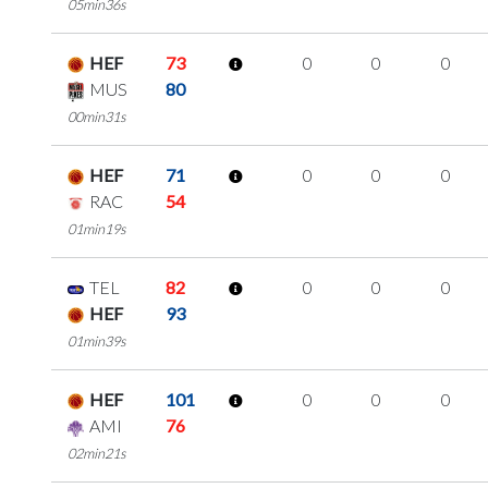
05min36s
HEF
73
0
0
0
MUS
80
00min31s
HEF
71
0
0
0
RAC
54
01min19s
TEL
82
0
0
0
HEF
93
01min39s
HEF
101
0
0
0
AMI
76
02min21s