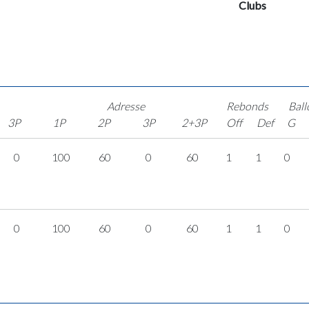
Clubs
Adresse
Rebonds
Ball
3P
1P
2P
3P
2+3P
Off
Def
G
0
100
60
0
60
1
1
0
0
100
60
0
60
1
1
0