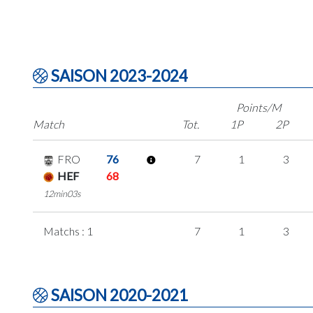
SAISON 2023-2024
Points/M
Match
Tot.
1P
2P
FRO
76
7
1
3
HEF
68
12min03s
Matchs : 1
7
1
3
SAISON 2020-2021