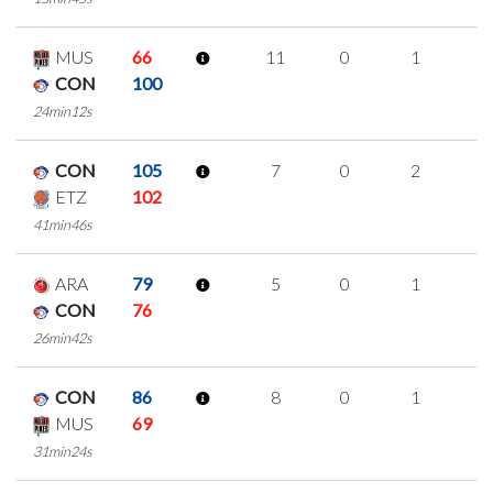
MUS
66
11
0
1
3
CON
100
24min12s
CON
105
7
0
2
1
ETZ
102
41min46s
ARA
79
5
0
1
1
CON
76
26min42s
CON
86
8
0
1
2
MUS
69
31min24s