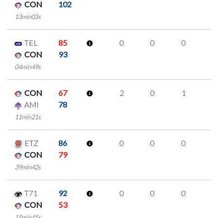
CON
102
13min03s
TEL
85
0
0
0
0
CON
93
04min49s
CON
67
2
0
1
0
AMI
78
11min21s
ETZ
86
0
0
0
0
CON
79
39min42s
T71
92
0
0
0
0
CON
53
15min45s