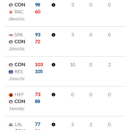
CON
98
3
0
0
1
RAC
60
08min51s
SPA
93
3
0
0
1
CON
72
20min03s
CON
103
10
0
2
2
RES
105
31min15s
HEF
73
0
0
0
0
CON
88
14min06s
LAL
77
2
2
0
0