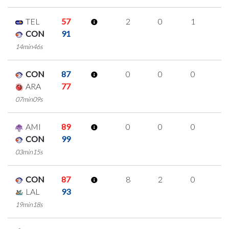
TEL
57
2
0
1
0
CON
91
14min46s
CON
87
0
0
0
0
ARA
77
07min09s
AMI
89
0
0
0
0
CON
99
03min15s
CON
87
8
2
0
2
LAL
93
19min18s