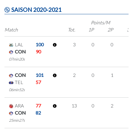
SAISON 2020-2021
Points/M
Match
Tot.
1P
2P
3P
LAL
100
3
0
0
1
CON
90
07min20s
CON
101
2
0
1
0
TEL
57
06min52s
ARA
77
13
0
2
3
CON
82
25min27s