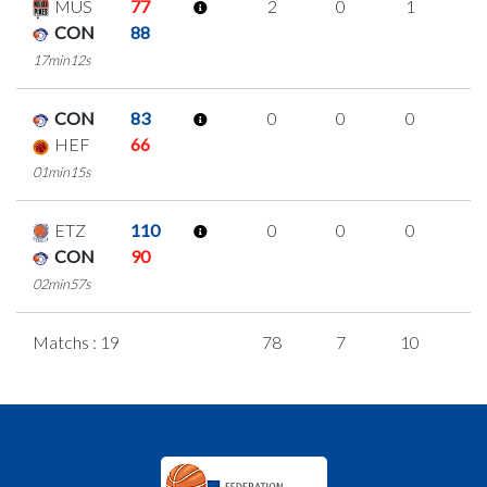
MUS
77
2
0
1
0
CON
88
17min12s
CON
83
0
0
0
0
HEF
66
01min15s
ETZ
110
0
0
0
0
CON
90
02min57s
Matchs : 19
78
7
10
1