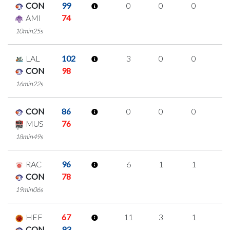
CON
99
0
0
0
0
AMI
74
10min25s
LAL
102
3
0
0
1
CON
98
16min22s
CON
86
0
0
0
0
MUS
76
18min49s
RAC
96
6
1
1
1
CON
78
19min06s
HEF
67
11
3
1
2
CON
93