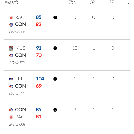
Match
Tot.
1P
2P
3P
RAC
85
0
0
0
0
CON
82
06min30s
MUS
91
10
1
0
3
CON
70
27min57s
TEL
104
1
1
0
0
CON
69
06min24s
CON
85
3
1
1
0
RAC
81
24min00s