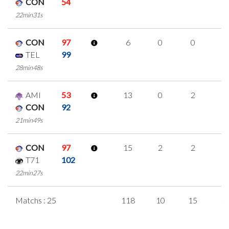
CON
54
22min31s
CON
97
6
0
0
2
TEL
99
28min48s
AMI
53
13
0
2
3
CON
92
21min49s
CON
97
15
2
2
3
T71
102
22min27s
Matchs : 25
118
10
15
2