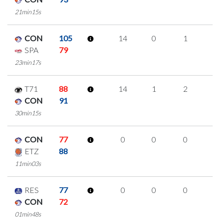
21min15s
CON
105
14
0
1
4
SPA
79
23min17s
T71
88
14
1
2
3
CON
91
30min15s
CON
77
0
0
0
0
ETZ
88
11min03s
RES
77
0
0
0
0
CON
72
01min48s