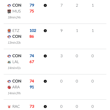
CON
79
7
2
1
1
MUS
75
18min24s
ETZ
102
9
1
1
2
CON
86
13min33s
CON
74
3
0
0
1
LAL
67
14min41s
CON
74
0
0
0
0
ARA
91
14min39s
RAC
73
0
0
0
0