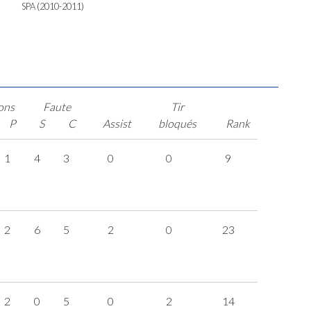
SPA (2010-2011)
ons
Faute
Tir
P
S
C
Assist
bloqués
Rank
1
4
3
0
0
9
2
6
5
2
0
23
2
0
5
0
2
14