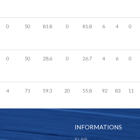
0
50
81.8
0
81.8
6
4
0
0
50
28.6
0
26.7
4
6
0
4
71
59.3
20
55.8
92
83
11
INFORMATIONS
FLBB