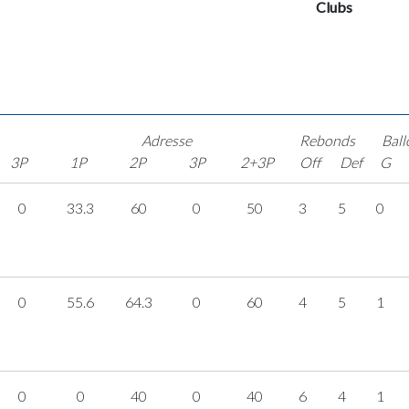
Clubs
Adresse
Rebonds
Ball
3P
1P
2P
3P
2+3P
Off
Def
G
0
33.3
60
0
50
3
5
0
0
55.6
64.3
0
60
4
5
1
0
0
40
0
40
6
4
1