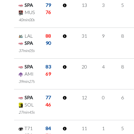
SPA
79
13
3
5
MUS
76
40min00s
LAL
88
31
9
8
SPA
90
37min05s
SPA
83
20
4
8
AMI
69
39min27s
SPA
77
12
0
6
SOL
46
27min45s
T71
84
11
1
5