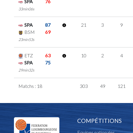
SPA
76
33min06s
SPA
87
21
3
9
BSM
69
23min53s
ETZ
63
10
2
4
SPA
75
29min32s
Matchs : 18
303
49
121
COMPÉTITIONS
Equipes nationales