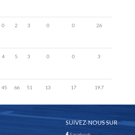
0
2
3
0
0
26
4
5
3
0
0
3
45
66
51
13
17
19.7
SUIVEZ-NOUS SUR
Facebook