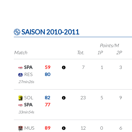
SAISON 2010-2011
Points/M
Match
Tot.
1P
2P
SPA
59
7
1
3
RES
80
27min26s
SOL
82
23
5
9
SPA
77
33min54s
MUS
89
12
0
6