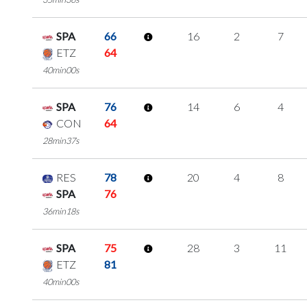
SPA
66
16
2
7
ETZ
64
40min00s
SPA
76
14
6
4
CON
64
28min37s
RES
78
20
4
8
SPA
76
36min18s
SPA
75
28
3
11
ETZ
81
40min00s