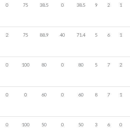
0
75
38.5
0
38.5
9
2
1
2
75
88.9
40
71.4
5
6
1
0
100
80
0
80
5
7
2
0
0
60
0
60
8
7
1
0
100
50
0
50
3
6
0