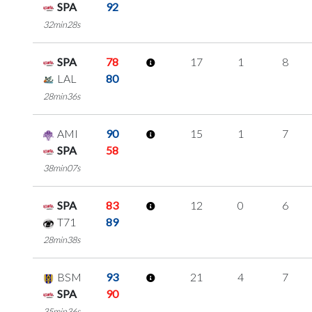
SPA
92
32min28s
SPA
78
17
1
8
LAL
80
28min36s
AMI
90
15
1
7
SPA
58
38min07s
SPA
83
12
0
6
T71
89
28min38s
BSM
93
21
4
7
SPA
90
35min36s