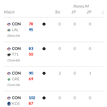
Points/M
Match
Tot.
1P
2P
3P
CON
78
0
0
0
0
LAL
95
00min54s
CON
83
0
0
0
0
T71
50
01min40s
CON
90
2
0
1
0
GRE
69
01min18s
CON
102
0
0
0
0
KDS
87