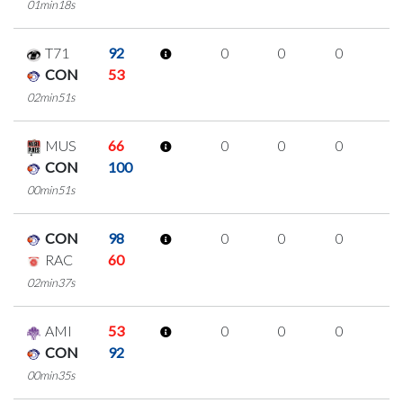
01min18s
T71
92
0
0
0
0
CON
53
02min51s
MUS
66
0
0
0
0
CON
100
00min51s
CON
98
0
0
0
0
RAC
60
02min37s
AMI
53
0
0
0
0
CON
92
00min35s