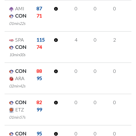
AMI
87
0
0
0
0
CON
71
01min22s
SPA
115
4
0
2
0
CON
74
10min00s
CON
88
0
0
0
0
ARA
95
02min42s
CON
82
0
0
0
0
ETZ
99
01min57s
CON
95
0
0
0
0