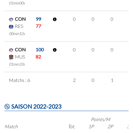
01min00s
CON
99
0
0
0
0
RES
77
00min52s
CON
100
0
0
0
0
MUS
82
01min33s
Matchs : 6
2
0
1
0
SAISON 2022-2023
Points/M
Match
Tot.
1P
2P
3P