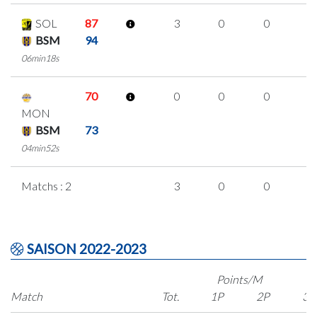
SOL
87
3
0
0
1
BSM
94
06min18s
70
0
0
0
0
MON
BSM
73
04min52s
Matchs : 2
3
0
0
1
SAISON 2022-2023
Points/M
Match
Tot.
1P
2P
3P