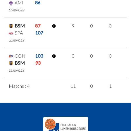
AMI
86
09min36s
BSM
87
9
0
0
3
SPA
107
23min00s
CON
103
0
0
0
0
BSM
93
00min00s
Matchs : 4
11
0
1
3