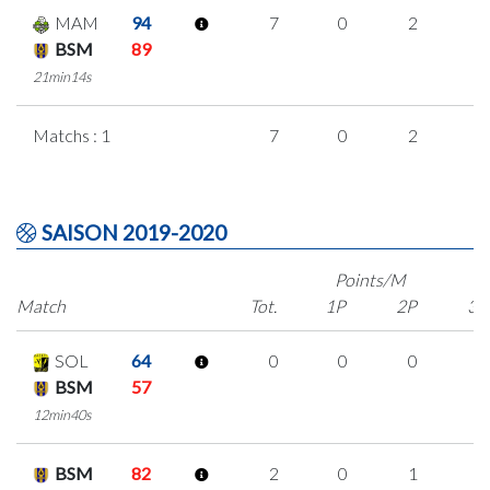
MAM
94
7
0
2
1
BSM
89
21min14s
Matchs : 1
7
0
2
1
SAISON 2019-2020
Points/M
Match
Tot.
1P
2P
3P
SOL
64
0
0
0
0
BSM
57
12min40s
BSM
82
2
0
1
0