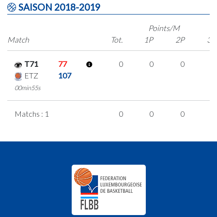
SAISON 2018-2019
Points/M
Match
Tot.
1P
2P
3P
T71
77
0
0
0
0
ETZ
107
00min55s
Matchs : 1
0
0
0
0