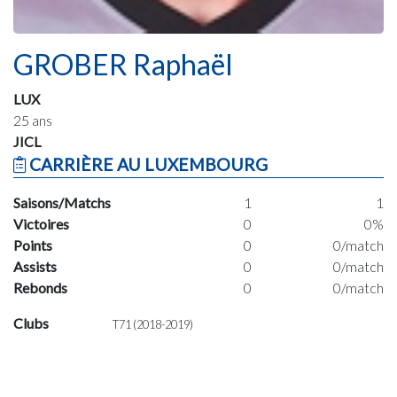
GROBER Raphaël
LUX
25 ans
JICL
CARRIÈRE AU LUXEMBOURG
Saisons/Matchs
1
1
Victoires
0
0%
Points
0
0/match
Assists
0
0/match
Rebonds
0
0/match
Clubs
T71 (2018-2019)