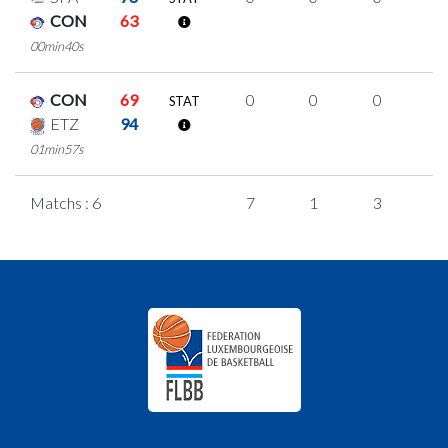
CON
63
00min40s
CON
69
0
0
0
0
STAT
ETZ
94
01min57s
Matchs : 6
7
1
3
0