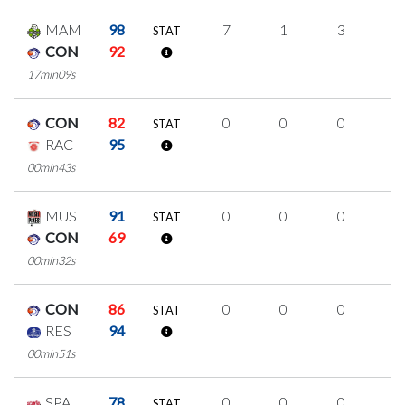
MAM
98
7
1
3
0
STAT
CON
92
17min09s
CON
82
0
0
0
0
STAT
RAC
95
00min43s
MUS
91
0
0
0
0
STAT
CON
69
00min32s
CON
86
0
0
0
0
STAT
RES
94
00min51s
SPA
78
0
0
0
0
STAT