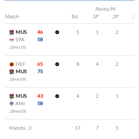
Points/M
Match
Tot.
1P
2P
3P
MUS
46
5
1
2
0
SPA
58
25min15s
HEF
65
8
4
2
0
MUS
75
26min59s
MUS
43
4
2
1
0
AMI
58
28min33s
Matchs : 3
17
7
5
0