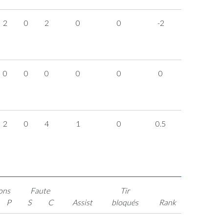
2
0
2
0
0
-2
0
0
0
0
0
0
2
0
4
1
0
0.5
ons
Faute
Tir
P
S
C
Assist
bloqués
Rank