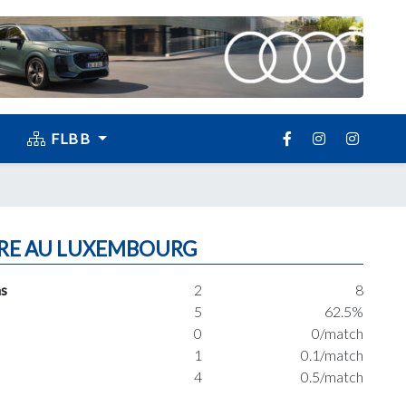
FLBB
RE AU LUXEMBOURG
s
2
8
5
62.5%
0
0/match
1
0.1/match
4
0.5/match