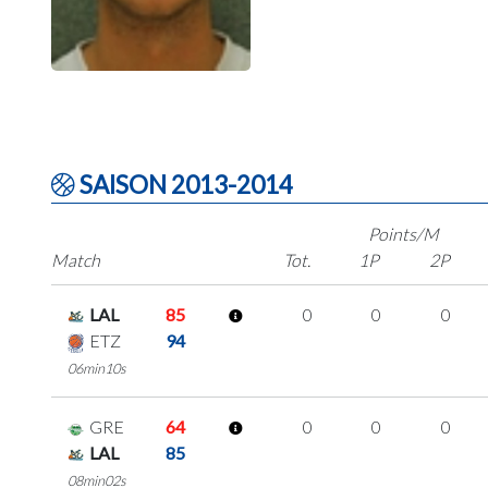
SAISON 2013-2014
Points/M
Match
Tot.
1P
2P
LAL
85
0
0
0
ETZ
94
06min10s
GRE
64
0
0
0
LAL
85
08min02s