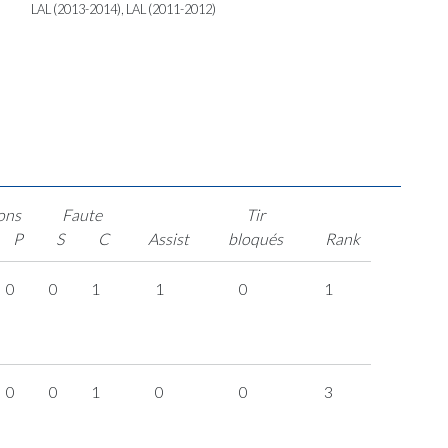
LAL (2013-2014), LAL (2011-2012)
ons
Faute
Tir
P
S
C
Assist
bloqués
Rank
0
0
1
1
0
1
0
0
1
0
0
3