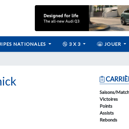
IPES NATIONALES
3 X 3
JOUER
ick
CARRIÈ
Saisons/Match
Victoires
Points
Assists
Rebonds