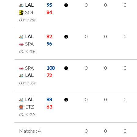
LAL
95
0
0
0
SOL
84
00min28s
LAL
82
0
0
0
SPA
96
01min35s
SPA
108
0
0
0
LAL
72
00min00s
LAL
88
0
0
0
ETZ
63
01min21s
Matchs : 4
0
0
0