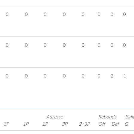
0
0
0
0
0
0
0
0
0
0
0
0
0
0
0
0
0
0
0
0
0
0
2
1
Adresse
Rebonds
Ball
3P
1P
2P
3P
2+3P
Off
Def
G