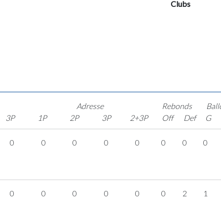
Clubs
Adresse
Rebonds
Ball
3P
1P
2P
3P
2+3P
Off
Def
G
0
0
0
0
0
0
0
0
0
0
0
0
0
0
2
1