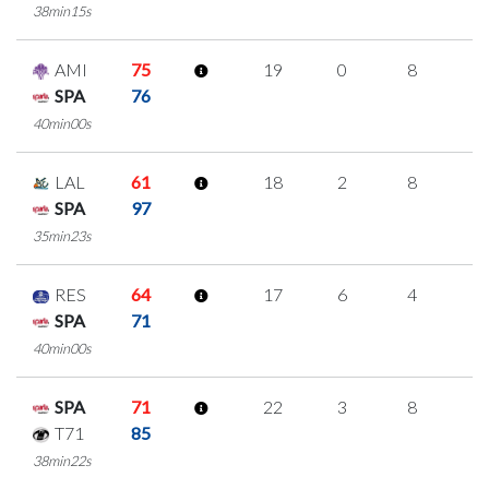
38min15s
AMI
75
19
0
8
1
SPA
76
40min00s
LAL
61
18
2
8
0
SPA
97
35min23s
RES
64
17
6
4
1
SPA
71
40min00s
SPA
71
22
3
8
1
T71
85
38min22s