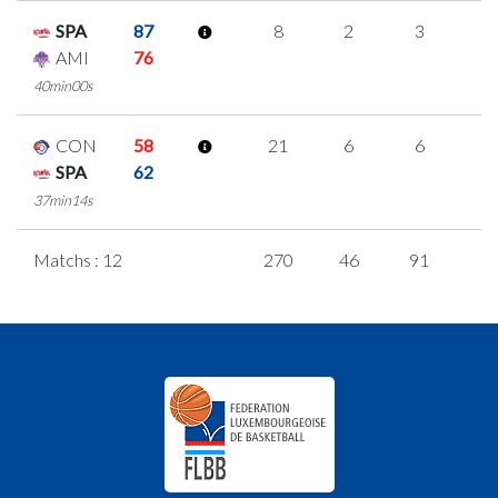
SPA
87
8
2
3
0
AMI
76
40min00s
CON
58
21
6
6
1
SPA
62
37min14s
Matchs : 12
270
46
91
1