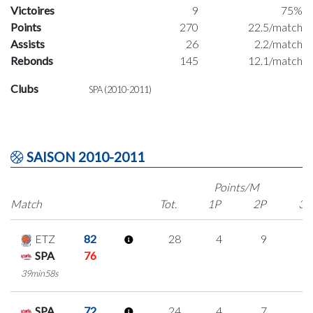
Victoires
9
75%
Points
270
22.5/match
Assists
26
2.2/match
Rebonds
145
12.1/match
Clubs
SPA (2010-2011)
SAISON 2010-2011
Points/M
Match
Tot.
1P
2P
3P
ETZ
82
28
4
9
2
SPA
76
39min58s
SPA
72
24
4
7
2