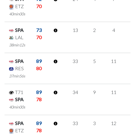
ETZ
70
40min00s
SPA
73
13
2
4
1
LAL
70
38min12s
SPA
89
33
5
11
2
RES
80
37min56s
T71
89
34
9
11
1
SPA
78
40min00s
SPA
89
33
3
12
2
ETZ
78