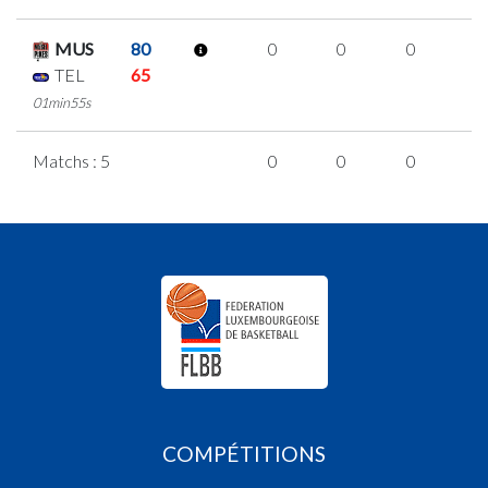
MUS
80
0
0
0
0
TEL
65
01min55s
Matchs : 5
0
0
0
0
COMPÉTITIONS