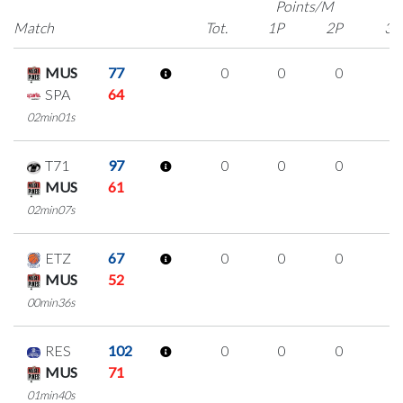
Points/M
Match
Tot.
1P
2P
3P
MUS
77
0
0
0
0
SPA
64
02min01s
T71
97
0
0
0
0
MUS
61
02min07s
ETZ
67
0
0
0
0
MUS
52
00min36s
RES
102
0
0
0
0
MUS
71
01min40s