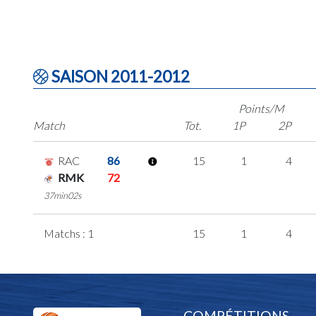
SAISON 2011-2012
Points/M
Match
Tot.
1P
2P
RAC
86
15
1
4
RMK
72
37min02s
Matchs : 1
15
1
4
COMPÉTITIONS