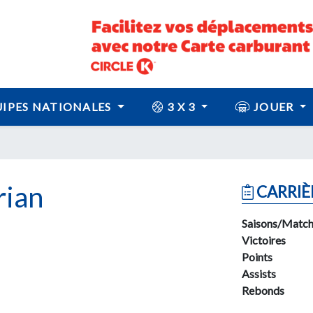
IPES NATIONALES
3 X 3
JOUER
ian
CARRIÈ
Saisons/Match
Victoires
Points
Assists
Rebonds