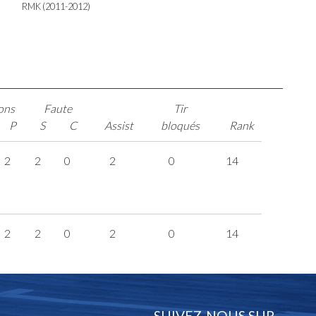
RMK (2011-2012)
ons
Faute
Tir
P
S
C
Assist
bloqués
Rank
2
2
0
2
0
14
2
2
0
2
0
14
SUIVEZ-NOUS SUR