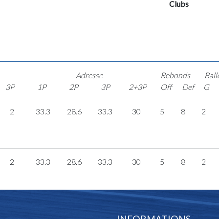
Clubs
Adresse
Rebonds
Ball
3P
1P
2P
3P
2+3P
Off
Def
G
2
33.3
28.6
33.3
30
5
8
2
2
33.3
28.6
33.3
30
5
8
2
INFORMATIONS