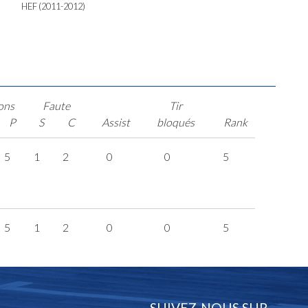
HEF (2011-2012)
ons
Faute
Tir
P
S
C
Assist
bloqués
Rank
5
1
2
0
0
5
5
1
2
0
0
5
SUIVEZ-NOUS SUR