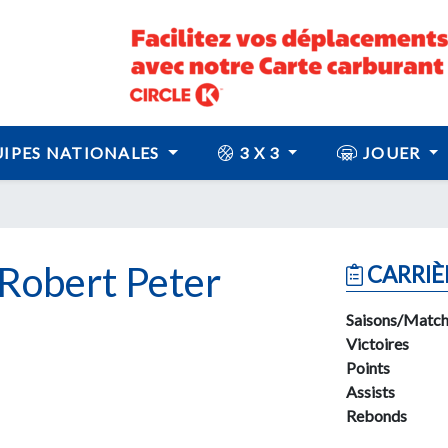
IPES NATIONALES
3 X 3
JOUER
obert Peter
CARRIÈ
Saisons/Match
Victoires
Points
Assists
Rebonds