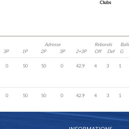
Clubs
Adresse
Rebonds
Ball
3P
1P
2P
3P
2+3P
Off
Def
G
0
50
50
0
42.9
4
3
1
0
50
50
0
42.9
4
3
1
INFORMATIONS