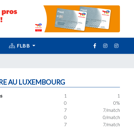
FLBB
RE AU LUXEMBOURG
s
1
1
0
0%
7
7/match
0
0/match
7
7/match