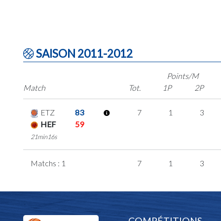
SAISON 2011-2012
Points/M
Match
Tot.
1P
2P
ETZ
83
7
1
3
HEF
59
21min16s
Matchs : 1
7
1
3
COMPÉTITIONS