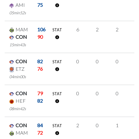
AMI
75
05min52s
MAM
106
6
2
2
0
STAT
CON
90
15min43s
CON
82
0
0
0
0
STAT
ETZ
76
04min00s
CON
79
0
0
0
0
STAT
HEF
82
08min42s
CON
84
2
0
1
0
STAT
MAM
72