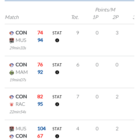
Points/M
Match
Tot.
1P
2P
3P
CON
74
9
0
3
1
STAT
MUS
94
29min33s
CON
76
6
0
0
2
STAT
MAM
92
19min07s
CON
82
7
0
2
1
STAT
RAC
95
22min54s
MUS
104
4
0
2
0
STAT
CON
67