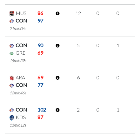
MUS
86
12
0
0
4
CON
97
21min06s
CON
90
5
0
1
1
GRE
69
15min39s
ARA
69
6
0
0
2
CON
77
12min46s
CON
102
2
0
1
0
KDS
87
11min12s