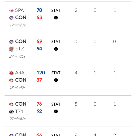
SPA
78
2
0
1
0
STAT
CON
63
17min27s
CON
69
0
0
0
0
STAT
ETZ
94
27min10s
ARA
120
4
2
1
0
STAT
CON
87
18min42s
CON
76
5
0
1
1
STAT
T71
92
27min42s
CON
66
8
1
2
1
STAT