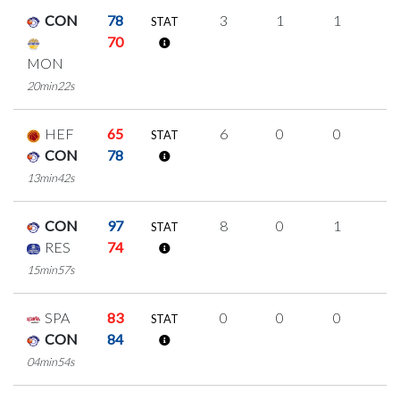
CON
78
3
1
1
0
STAT
70
MON
20min22s
HEF
65
6
0
0
2
STAT
CON
78
13min42s
CON
97
8
0
1
2
STAT
RES
74
15min57s
SPA
83
0
0
0
0
STAT
CON
84
04min54s