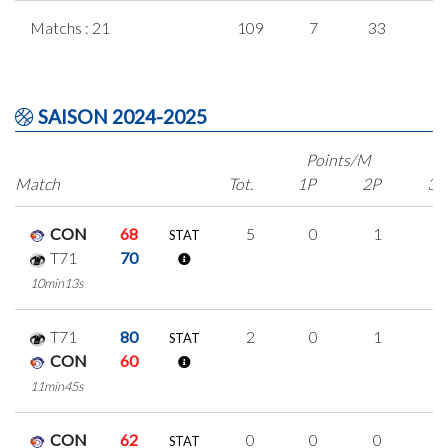
Matchs : 21
109
7
33
1
SAISON 2024-2025
Points/M
Match
Tot.
1P
2P
3P
CON
68
5
0
1
1
STAT
T71
70
10min13s
T71
80
2
0
1
0
STAT
CON
60
11min45s
CON
62
0
0
0
0
STAT