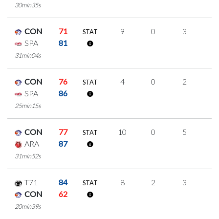
30min35s
CON
71
9
0
3
1
STAT
SPA
81
31min04s
CON
76
4
0
2
0
STAT
SPA
86
25min15s
CON
77
10
0
5
0
STAT
ARA
87
31min52s
T71
84
8
2
3
0
STAT
CON
62
20min39s