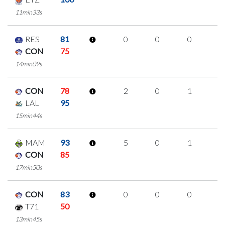
11min33s
RES
81
0
0
0
0
CON
75
14min09s
CON
78
2
0
1
0
LAL
95
15min44s
MAM
93
5
0
1
1
CON
85
17min50s
CON
83
0
0
0
0
T71
50
13min45s