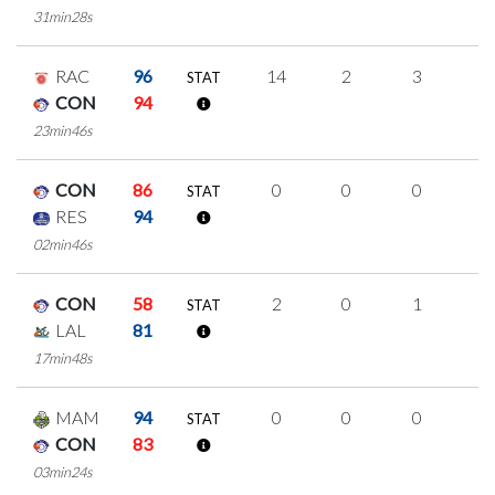
31min28s
RAC
96
14
2
3
2
STAT
CON
94
23min46s
CON
86
0
0
0
0
STAT
RES
94
02min46s
CON
58
2
0
1
0
STAT
LAL
81
17min48s
MAM
94
0
0
0
0
STAT
CON
83
03min24s