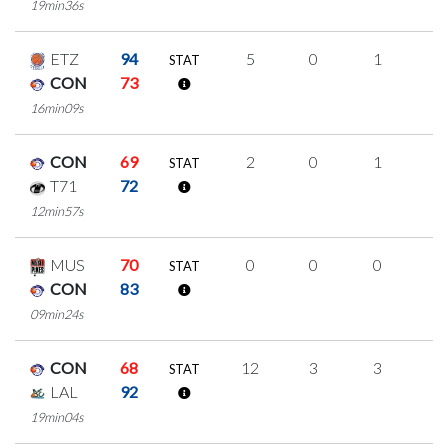
19min36s
ETZ
94
5
0
1
1
STAT
CON
73
16min09s
CON
69
2
0
1
0
STAT
T71
72
12min57s
MUS
70
0
0
0
0
STAT
CON
83
09min24s
CON
68
12
3
3
1
STAT
LAL
92
19min04s