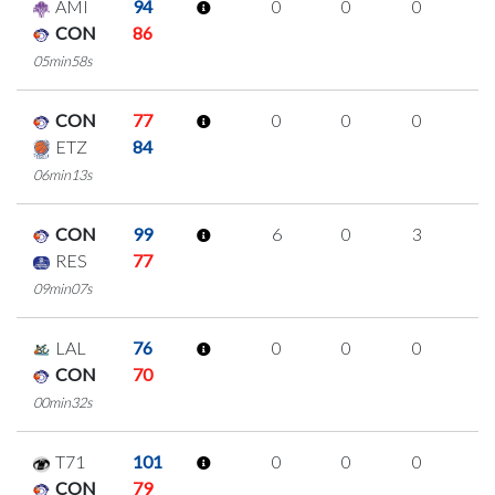
AMI
94
0
0
0
0
CON
86
05min58s
CON
77
0
0
0
0
ETZ
84
06min13s
CON
99
6
0
3
0
RES
77
09min07s
LAL
76
0
0
0
0
CON
70
00min32s
T71
101
0
0
0
0
CON
79