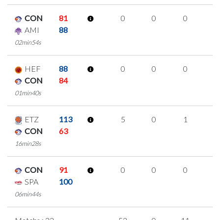
CON
81
0
0
0
0
AMI
88
02min54s
HEF
88
0
0
0
0
CON
84
01min40s
ETZ
113
5
0
1
1
CON
63
16min28s
CON
91
0
0
0
0
SPA
100
06min44s