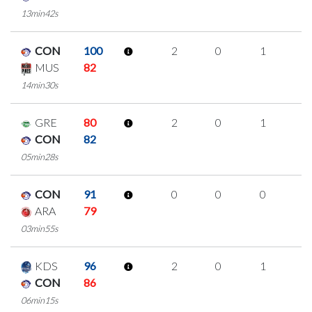
13min42s
CON
100
2
0
1
0
MUS
82
14min30s
GRE
80
2
0
1
0
CON
82
05min28s
CON
91
0
0
0
0
ARA
79
03min55s
KDS
96
2
0
1
0
CON
86
06min15s