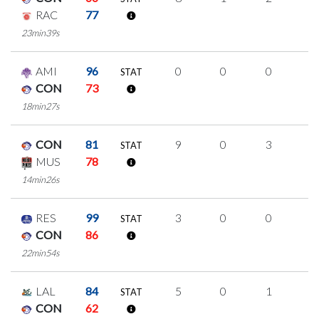
RAC
77
23min39s
AMI
96
0
0
0
0
STAT
CON
73
18min27s
CON
81
9
0
3
1
STAT
MUS
78
14min26s
RES
99
3
0
0
1
STAT
CON
86
22min54s
LAL
84
5
0
1
1
STAT
CON
62