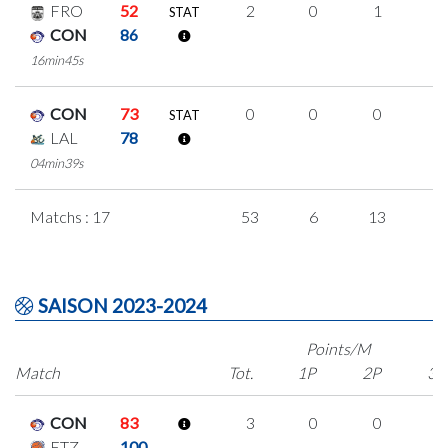
FRO
52
2
0
1
0
STAT
CON
86
16min45s
CON
73
0
0
0
0
STAT
LAL
78
04min39s
Matchs : 17
53
6
13
7
SAISON 2023-2024
Points/M
Match
Tot.
1P
2P
3P
CON
83
3
0
0
1
ETZ
100