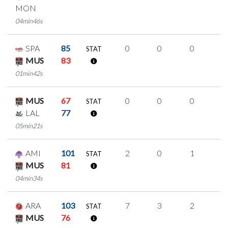
MON
04min46s
SPA
85
0
0
0
0
STAT
MUS
83
01min42s
MUS
67
0
0
0
0
STAT
LAL
77
05min21s
AMI
101
2
0
1
0
STAT
MUS
81
04min34s
ARA
103
7
3
2
0
STAT
MUS
76