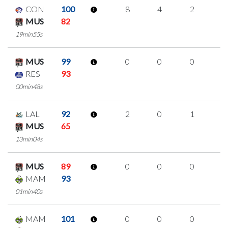
CON
100
8
4
2
0
MUS
82
19min55s
MUS
99
0
0
0
0
RES
93
00min48s
LAL
92
2
0
1
0
MUS
65
13min04s
MUS
89
0
0
0
0
MAM
93
01min40s
MAM
101
0
0
0
0