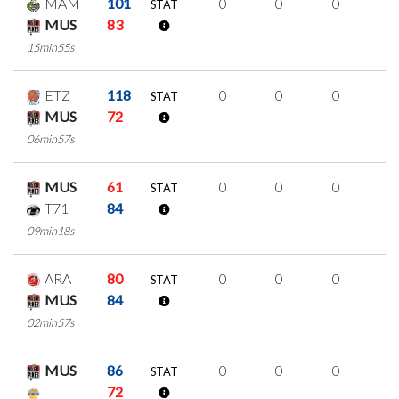
MAM
101
0
0
0
0
STAT
MUS
83
15min55s
ETZ
118
0
0
0
0
STAT
MUS
72
06min57s
MUS
61
0
0
0
0
STAT
T71
84
09min18s
ARA
80
0
0
0
0
STAT
MUS
84
02min57s
MUS
86
0
0
0
0
STAT
72