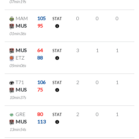
07min19s
MAM
105
0
0
0
0
STAT
MUS
95
01min36s
MUS
64
3
1
1
0
STAT
ETZ
88
05min06s
T71
106
2
0
1
0
STAT
MUS
75
10min37s
GRE
80
2
0
1
0
STAT
MUS
113
13min54s