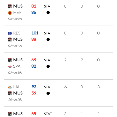
MUS
81
0
0
0
0
STAT
HEF
86
04min09s
RES
101
0
0
0
0
STAT
MUS
88
02min12s
MUS
69
2
2
0
0
STAT
SPA
82
02min39s
LAL
93
6
0
3
0
STAT
MUS
59
16min19s
MUS
65
3
1
1
0
STAT