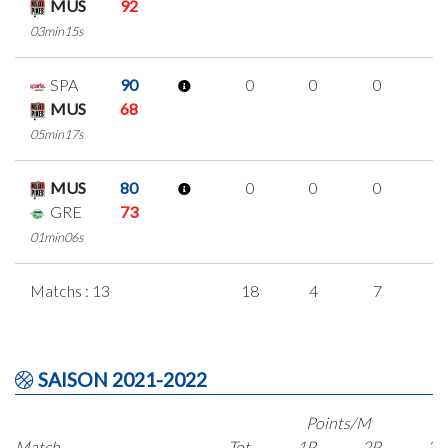
MUS
92
03min15s
SPA
90
0
0
0
0
MUS
68
05min17s
MUS
80
0
0
0
0
GRE
73
01min06s
Matchs : 13
18
4
7
0
SAISON 2021-2022
Points/M
Match
Tot.
1P
2P
3P