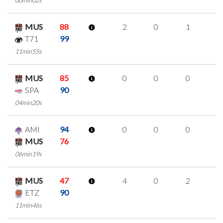
00min02s
MUS
88
2
0
1
0
T71
99
11min55s
MUS
85
0
0
0
0
SPA
90
04min20s
AMI
94
0
0
0
0
MUS
76
06min19s
MUS
47
4
0
2
0
ETZ
90
11min46s