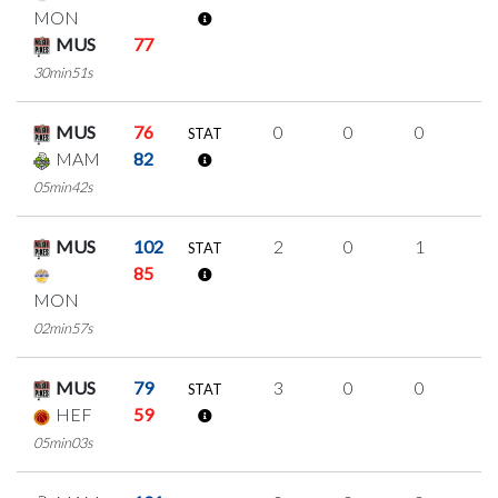
MON
MUS
77
30min51s
MUS
76
0
0
0
0
STAT
MAM
82
05min42s
MUS
102
2
0
1
0
STAT
85
MON
02min57s
MUS
79
3
0
0
1
STAT
HEF
59
05min03s