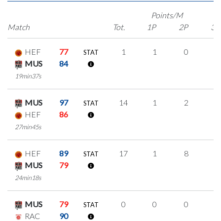
Points/M
Match
Tot.
1P
2P
3P
HEF
77
1
1
0
0
STAT
MUS
84
19min37s
MUS
97
14
1
2
3
STAT
HEF
86
27min45s
HEF
89
17
1
8
0
STAT
MUS
79
24min18s
MUS
79
0
0
0
0
STAT
RAC
90