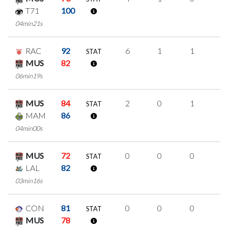
T71
100
04min21s
RAC
92
6
1
1
1
STAT
MUS
82
06min19s
MUS
84
2
0
1
0
STAT
MAM
86
04min00s
MUS
72
0
0
0
0
STAT
LAL
82
03min16s
CON
81
0
0
0
0
STAT
MUS
78