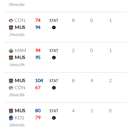
05min36s
CON
74
8
0
1
2
STAT
MUS
94
19min42s
MAM
94
2
0
1
0
STAT
MUS
95
14min39s
MUS
104
8
4
2
0
STAT
CON
67
20min30s
MUS
80
4
1
0
1
STAT
KDS
79
10min42s