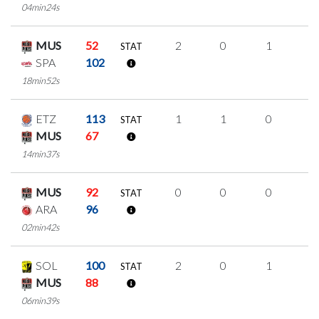
04min24s
MUS
52
2
0
1
0
STAT
SPA
102
18min52s
ETZ
113
1
1
0
0
STAT
MUS
67
14min37s
MUS
92
0
0
0
0
STAT
ARA
96
02min42s
SOL
100
2
0
1
0
STAT
MUS
88
06min39s