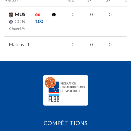
MUS
66
0
0
0
0
CON
100
01min57s
Matchs : 1
0
0
0
0
COMPÉTITIONS