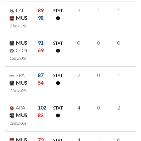
LAL
89
3
1
1
0
STAT
MUS
98
01min15s
MUS
91
0
0
0
0
STAT
CON
69
03min03s
SPA
87
2
0
1
0
STAT
MUS
54
12min49s
ARA
102
4
0
2
0
STAT
MUS
82
16min06s
MUS
73
4
1
0
1
STAT