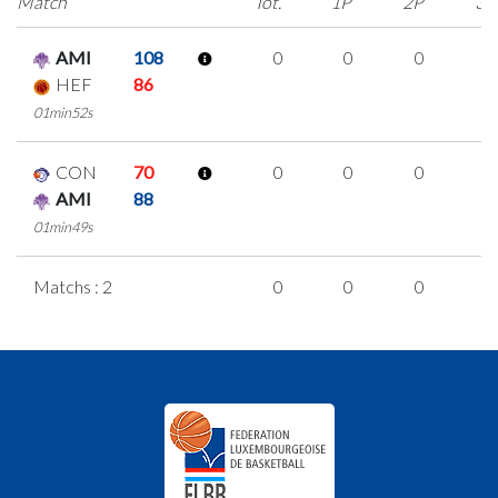
Match
Tot.
1P
2P
3P
AMI
108
0
0
0
0
HEF
86
01min52s
CON
70
0
0
0
0
AMI
88
01min49s
Matchs : 2
0
0
0
0