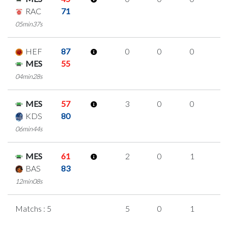
RAC
71
05min37s
HEF
87
0
0
0
0
MES
55
04min28s
MES
57
3
0
0
1
KDS
80
06min44s
MES
61
2
0
1
0
BAS
83
12min08s
Matchs : 5
5
0
1
1