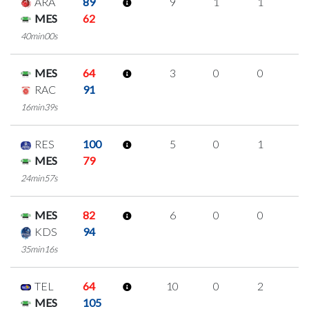
ARA
89
9
1
1
2
MES
62
40min00s
MES
64
3
0
0
1
RAC
91
16min39s
RES
100
5
0
1
1
MES
79
24min57s
MES
82
6
0
0
2
KDS
94
35min16s
TEL
64
10
0
2
2
MES
105