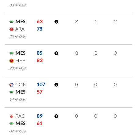
30min28s
MES
63
8
1
2
1
ARA
78
25min25s
MES
85
8
2
0
2
HEF
83
23min42s
CON
107
0
0
0
0
MES
57
14min28s
RAC
89
0
0
0
0
MES
61
02min07s