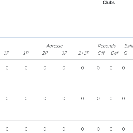
Clubs
Adresse
Rebonds
Ball
3P
1P
2P
3P
2+3P
Off
Def
G
0
0
0
0
0
0
0
0
0
0
0
0
0
0
0
0
0
0
0
0
0
0
0
0