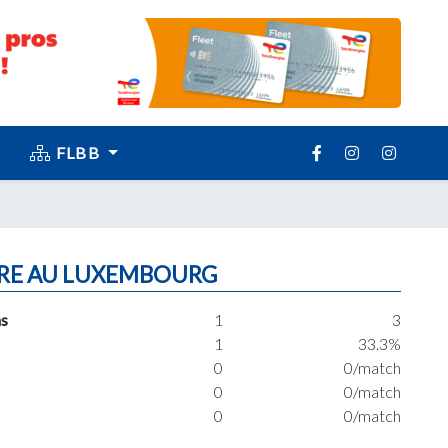
FLBB
RE AU LUXEMBOURG
s
1
3
1
33.3%
0
0/match
0
0/match
0
0/match