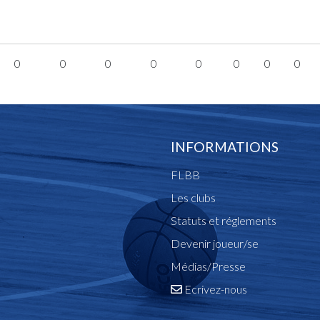
0
0
0
0
0
0
0
0
INFORMATIONS
FLBB
Les clubs
Statuts et réglements
Devenir joueur/se
Médias/Presse
Ecrivez-nous