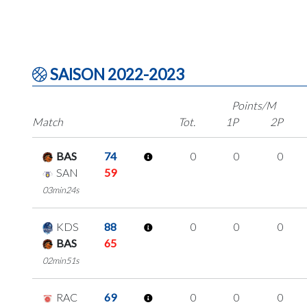
SAISON 2022-2023
Points/M
Match
Tot.
1P
2P
BAS
74
0
0
0
SAN
59
03min24s
KDS
88
0
0
0
BAS
65
02min51s
RAC
69
0
0
0