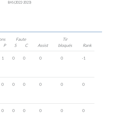
BAS (2022-2023)
ons
Faute
Tir
P
S
C
Assist
bloqués
Rank
1
0
0
0
0
-1
0
0
0
0
0
0
0
0
0
0
0
0