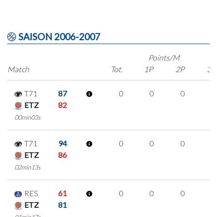
SAISON 2006-2007
Points/M
Match
Tot.
1P
2P
3P
T71
87
0
0
0
0
ETZ
82
00min03s
T71
94
0
0
0
0
ETZ
86
02min13s
RES
61
0
0
0
0
ETZ
81
01min17s