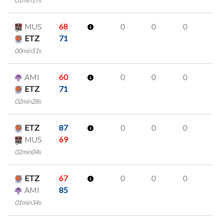
MUS
68
0
0
0
0
ETZ
71
00min51s
AMI
60
0
0
0
0
ETZ
71
02min28s
ETZ
87
0
0
0
0
MUS
69
02min04s
ETZ
67
0
0
0
0
AMI
85
01min34s