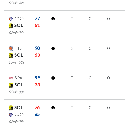
02min42s
CON
77
0
0
0
0
SOL
61
02min04s
ETZ
90
3
0
0
1
SOL
63
05min59s
SPA
99
0
0
0
0
SOL
73
02min33s
SOL
76
0
0
0
0
CON
85
02min08s