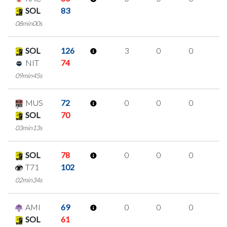
SOL
83
08min00s
SOL
126
3
0
0
1
NIT
74
09min45s
MUS
72
0
0
0
0
SOL
70
03min13s
SOL
78
0
0
0
0
T71
102
02min34s
AMI
69
0
0
0
0
SOL
61