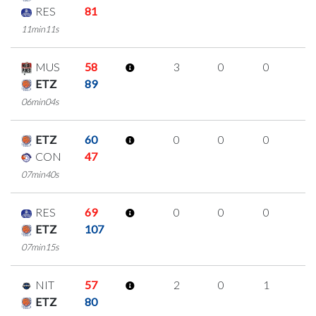
RES
81
11min11s
MUS
58
3
0
0
1
ETZ
89
06min04s
ETZ
60
0
0
0
0
CON
47
07min40s
RES
69
0
0
0
0
ETZ
107
07min15s
NIT
57
2
0
1
0
ETZ
80