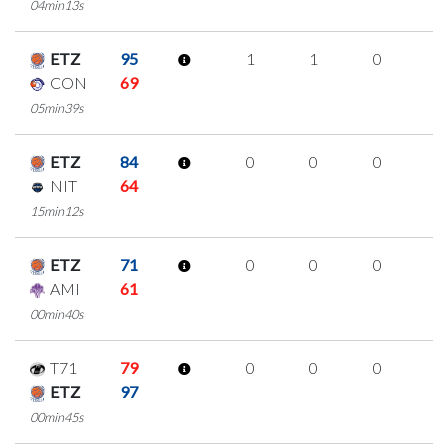
04min13s
ETZ
95
1
1
0
0
CON
69
05min39s
ETZ
84
0
0
0
0
NIT
64
15min12s
ETZ
71
0
0
0
0
AMI
61
00min40s
T71
79
0
0
0
0
ETZ
97
00min45s