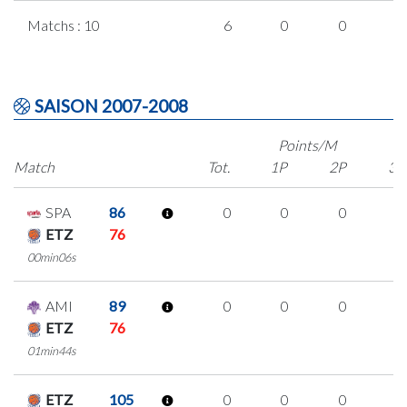
Matchs : 10
6
0
0
2
SAISON 2007-2008
Points/M
Match
Tot.
1P
2P
3P
SPA
86
0
0
0
0
ETZ
76
00min06s
AMI
89
0
0
0
0
ETZ
76
01min44s
ETZ
105
0
0
0
0