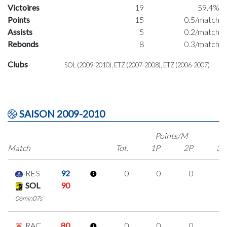
Victoires
19
59.4%
Points
15
0.5/match
Assists
5
0.2/match
Rebonds
8
0.3/match
Clubs
SOL (2009-2010), ETZ (2007-2008), ETZ (2006-2007)
SAISON 2009-2010
Points/M
Match
Tot.
1P
2P
3P
RES
92
0
0
0
0
SOL
90
06min07s
RAC
80
0
0
0
0