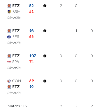
ETZ
82
2
0
1
0
BSM
51
01min08s
ETZ
98
1
1
0
0
RES
66
05min07s
ETZ
107
0
0
0
0
SPA
74
03min58s
CON
69
0
0
0
0
ETZ
92
01min27s
Matchs : 15
9
2
2
1