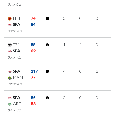
01min21s
HEF
74
0
0
0
0
SPA
84
00min23s
T71
88
1
1
0
0
SPA
69
06min45s
SPA
117
4
0
2
0
MAM
77
09min10s
SPA
85
0
0
0
0
GRE
83
04min03s