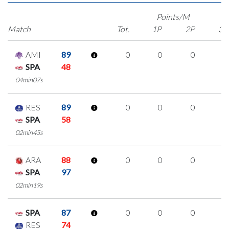
Points/M
Match
Tot.
1P
2P
3P
AMI
89
0
0
0
0
SPA
48
04min07s
RES
89
0
0
0
0
SPA
58
02min45s
ARA
88
0
0
0
0
SPA
97
02min19s
SPA
87
0
0
0
0
RES
74