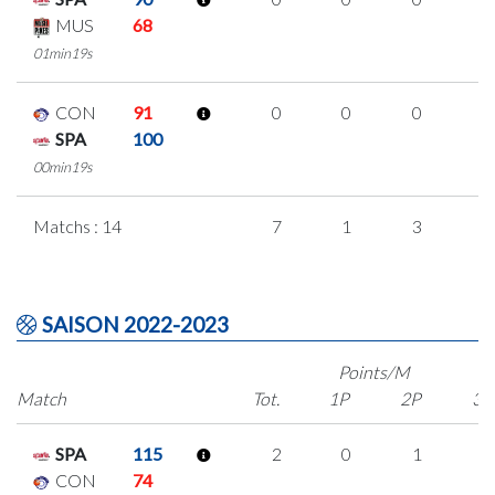
MUS
68
01min19s
CON
91
0
0
0
0
SPA
100
00min19s
Matchs : 14
7
1
3
0
SAISON 2022-2023
Points/M
Match
Tot.
1P
2P
3P
SPA
115
2
0
1
0
CON
74