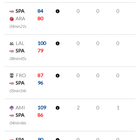
SPA
84
0
0
0
0
ARA
80
04min21s
LAL
100
0
0
0
0
SPA
79
08min45s
FRO
87
0
0
0
0
SPA
96
05min54s
AMI
109
2
0
1
0
SPA
86
04min46s
SPA
90
0
0
0
0