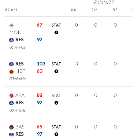
Points/M
Match
Tot.
1P
2P
3P
67
0
0
0
0
STAT
MON
RES
92
01min45s
RES
103
3
0
0
1
STAT
HEF
63
03min49s
ARA
88
0
0
0
0
STAT
RES
92
00min04s
BAS
65
0
0
0
0
STAT
RES
97