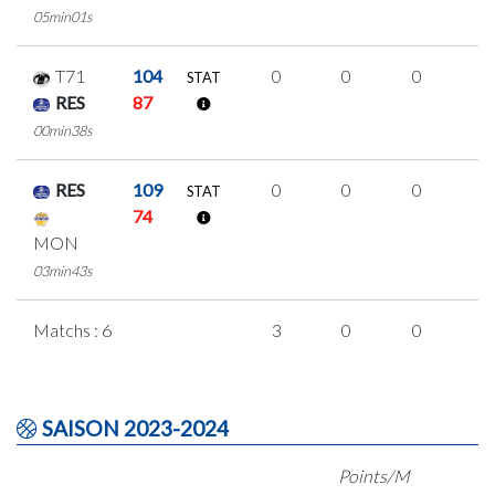
05min01s
T71
104
0
0
0
0
STAT
RES
87
00min38s
RES
109
0
0
0
0
STAT
74
MON
03min43s
Matchs : 6
3
0
0
1
SAISON 2023-2024
Points/M