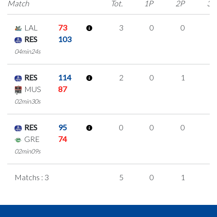
Match
Tot.
1P
2P
3P
LAL
73
3
0
0
1
RES
103
04min24s
RES
114
2
0
1
0
MUS
87
02min30s
RES
95
0
0
0
0
GRE
74
02min09s
Matchs : 3
5
0
1
1