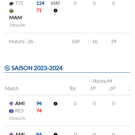
T71
124
0
0
0
0
STAT
71
MAM
19min24s
Matchs : 26
169
16
39
2
SAISON 2023-2024
Points/M
Match
Tot.
1P
2P
3P
AMI
94
0
0
0
0
RES
74
01min27s
AMI
84
0
0
0
0