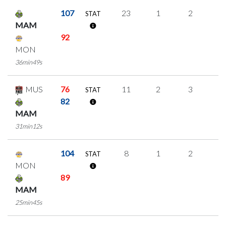
107
23
1
2
6
STAT
MAM
92
MON
36min49s
MUS
76
11
2
3
1
STAT
82
MAM
31min12s
104
8
1
2
1
STAT
MON
89
MAM
25min45s