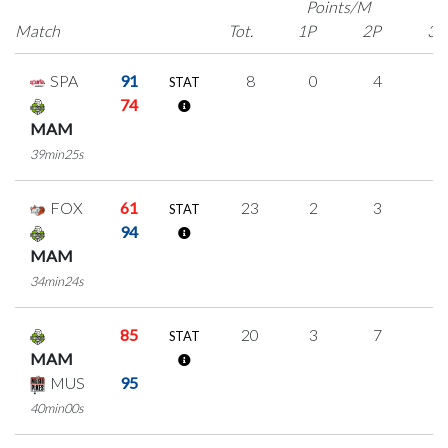
Points/M
Match
Tot.
1P
2P
3P
SPA
91
8
0
4
0
STAT
74
MAM
39min25s
FOX
61
23
2
3
5
STAT
94
MAM
34min24s
85
20
3
7
1
STAT
MAM
MUS
95
40min00s