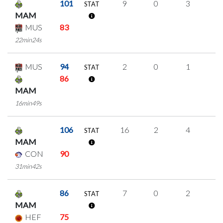
101
9
0
3
1
STAT
MAM
MUS
83
22min24s
MUS
94
2
0
1
0
STAT
86
MAM
16min49s
106
16
2
4
2
STAT
MAM
CON
90
31min42s
86
7
0
2
1
STAT
MAM
HEF
75