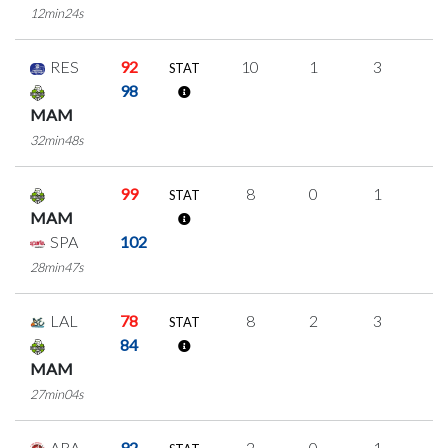
12min24s
RES
92
10
1
3
1
STAT
98
MAM
32min48s
99
8
0
1
2
STAT
MAM
SPA
102
28min47s
LAL
78
8
2
3
0
STAT
84
MAM
27min04s
ARA
92
2
0
1
0