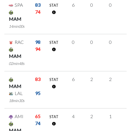
SPA
83
6
0
0
2
STAT
74
MAM
14min00s
RAC
98
0
0
0
0
STAT
94
MAM
02min48s
83
6
2
2
0
STAT
MAM
LAL
95
18min30s
AMI
65
4
2
1
0
STAT
74
MAM