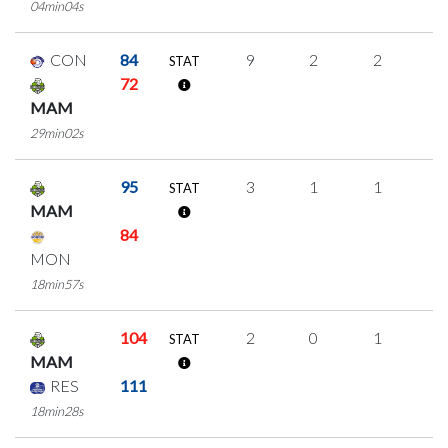
04min04s
CON
84
9
2
2
1
STAT
72
MAM
29min02s
95
3
1
1
0
STAT
MAM
84
MON
18min57s
104
2
0
1
0
STAT
MAM
RES
111
18min28s