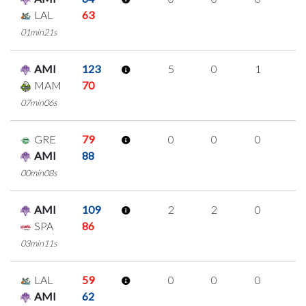
LAL
63
01min21s
AMI
123
5
0
1
1
MAM
70
07min06s
GRE
79
0
0
0
0
AMI
88
00min08s
AMI
109
2
2
0
0
SPA
86
03min11s
LAL
59
0
0
0
0
AMI
62