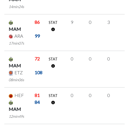
14min24s
86
9
0
3
1
STAT
MAM
ARA
99
17min07s
72
0
0
0
0
STAT
MAM
ETZ
108
08min06s
HEF
81
0
0
0
0
STAT
84
MAM
12min49s