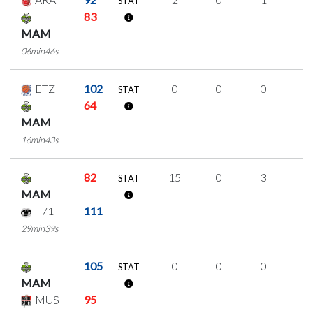
STAT
83
MAM
06min46s
ETZ
102
0
0
0
0
STAT
64
MAM
16min43s
82
15
0
3
3
STAT
MAM
T71
111
29min39s
105
0
0
0
0
STAT
MAM
MUS
95