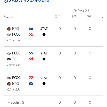
SAISON 2024-2025
Points/M
Match
Tot.
1P
2P
3P
BAS
66
0
0
0
0
STAT
FOX
51
02min39s
FOX
69
0
0
0
0
STAT
TEL
64
08min48s
FOX
72
0
0
0
0
STAT
BAS
85
01min25s
Matchs : 3
0
0
0
0