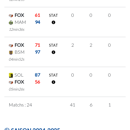
FOX
61
0
0
0
0
STAT
MAM
94
12min36s
FOX
71
2
2
0
0
STAT
BSM
97
04min52s
SOL
87
0
0
0
0
STAT
FOX
56
05min26s
Matchs : 24
41
6
1
1