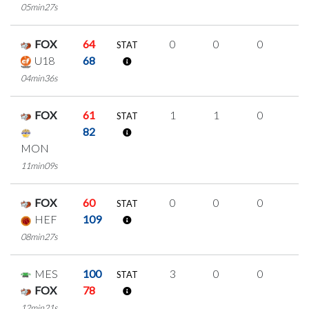
05min27s
FOX
64
0
0
0
0
STAT
U18
68
04min36s
FOX
61
1
1
0
0
STAT
82
MON
11min09s
FOX
60
0
0
0
0
STAT
HEF
109
08min27s
MES
100
3
0
0
1
STAT
FOX
78
12min21s