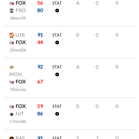
FOX
56
6
0
0
2
STAT
FRO
80
18min39s
U18
91
0
0
0
0
STAT
FOX
44
22min00s
92
6
0
0
2
STAT
MON
FOX
67
15min16s
FOX
59
0
0
0
0
STAT
NIT
86
17min48s
BAS
91
5
2
0
1
STAT