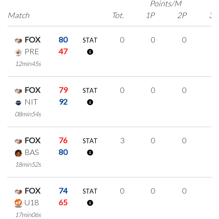
Points/M
Match
Tot.
1P
2P
3P
FOX
80
0
0
0
0
STAT
PRE
47
12min45s
FOX
79
0
0
0
0
STAT
NIT
92
08min54s
FOX
76
3
0
0
1
STAT
BAS
80
18min52s
FOX
74
0
0
0
0
STAT
U18
65
17min06s