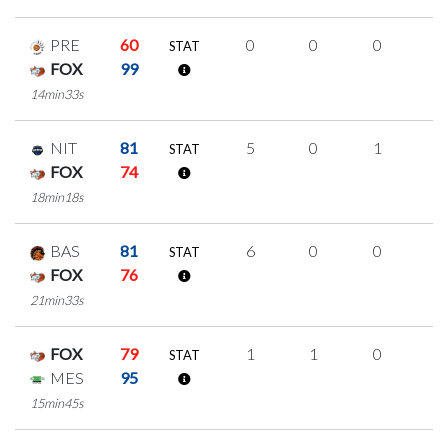
PRE
60
0
0
0
0
STAT
FOX
99
14min33s
NIT
81
5
0
1
1
STAT
FOX
74
18min18s
BAS
81
6
0
0
2
STAT
FOX
76
21min33s
FOX
79
1
1
0
0
STAT
MES
95
15min45s