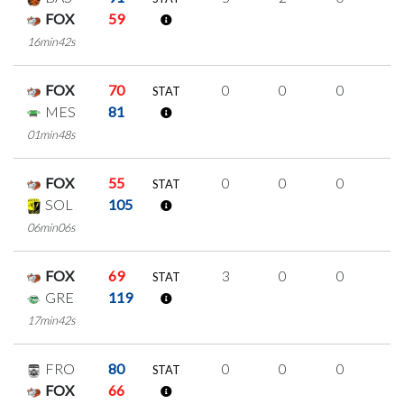
FOX
59
16min42s
FOX
70
0
0
0
0
STAT
MES
81
01min48s
FOX
55
0
0
0
0
STAT
SOL
105
06min06s
FOX
69
3
0
0
1
STAT
GRE
119
17min42s
FRO
80
0
0
0
0
STAT
FOX
66