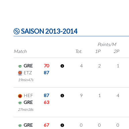
SAISON 2013-2014
Points/M
Match
Tot.
1P
2P
GRE
70
4
2
1
ETZ
87
19min47s
HEF
87
9
1
4
GRE
63
27min18s
GRE
67
0
0
0