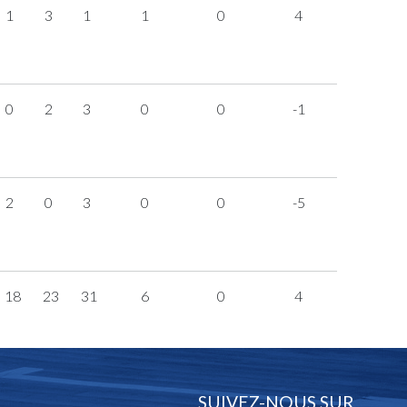
1
3
1
1
0
4
0
2
3
0
0
-1
2
0
3
0
0
-5
18
23
31
6
0
4
SUIVEZ-NOUS SUR