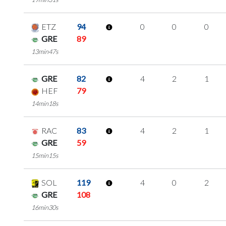
ETZ
94
0
0
0
GRE
89
13min47s
GRE
82
4
2
1
HEF
79
14min18s
RAC
83
4
2
1
GRE
59
15min15s
SOL
119
4
0
2
GRE
108
16min30s