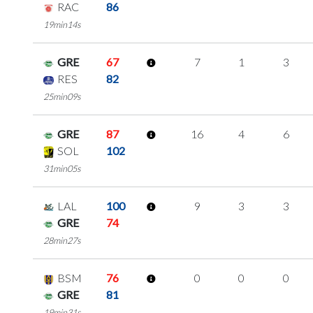
RAC
86
19min14s
GRE
67
7
1
3
RES
82
25min09s
GRE
87
16
4
6
SOL
102
31min05s
LAL
100
9
3
3
GRE
74
28min27s
BSM
76
0
0
0
GRE
81
19min31s