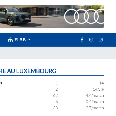
FLBB
RE AU LUXEMBOURG
s
1
14
2
14.3%
62
4.4/match
6
0.4/match
38
2.7/match