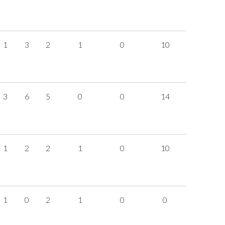
1
3
2
1
0
10
3
6
5
0
0
14
1
2
2
1
0
10
1
0
2
1
0
0