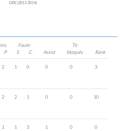
GRE (2013-2014)
ons
Faute
Tir
P
S
C
Assist
bloqués
Rank
2
1
0
0
0
3
2
2
1
0
0
10
1
1
3
1
0
0