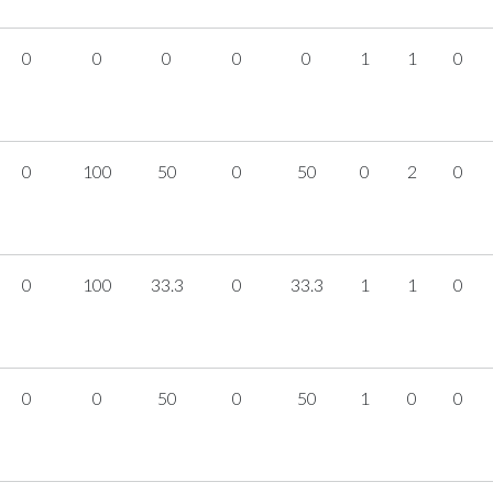
0
0
0
0
0
1
1
0
0
100
50
0
50
0
2
0
0
100
33.3
0
33.3
1
1
0
0
0
50
0
50
1
0
0