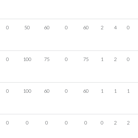
0
50
60
0
60
2
4
0
0
100
75
0
75
1
2
0
0
100
60
0
60
1
1
1
0
0
0
0
0
0
2
2