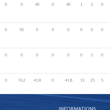
0
0
40
0
40
1
2
0
0
50
0
0
0
0
0
0
0
0
0
0
0
0
1
0
0
76.2
41.8
0
41.8
13
25
5
INFORMATIONS