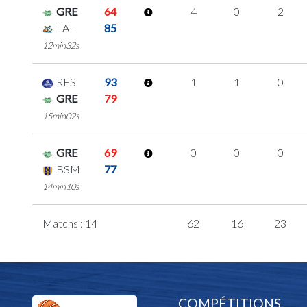
GRE
64
4
0
2
LAL
85
12min32s
RES
93
1
1
0
GRE
79
15min02s
GRE
69
0
0
0
BSM
77
14min10s
Matchs : 14
62
16
23
COMPÉTITIONS