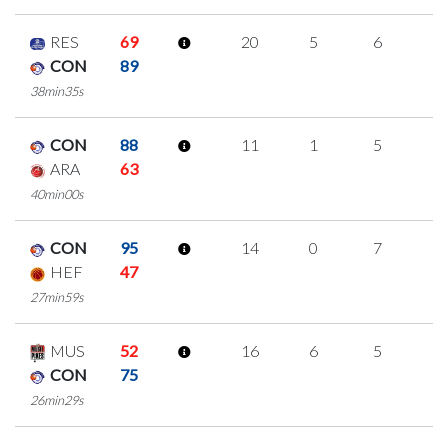
RES
69
20
5
6
1
CON
89
38min35s
CON
88
11
1
5
0
ARA
63
40min00s
CON
95
14
0
7
0
HEF
47
27min59s
MUS
52
16
6
5
0
CON
75
26min29s