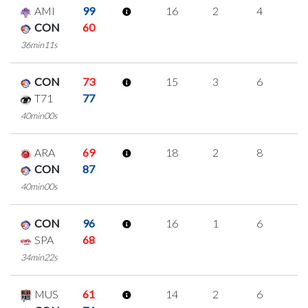
AMI
99
16
2
4
2
CON
60
36min11s
CON
73
15
3
6
0
T71
77
40min00s
ARA
69
18
2
8
0
CON
87
40min00s
CON
96
16
1
6
1
SPA
68
34min22s
MUS
61
14
2
6
0