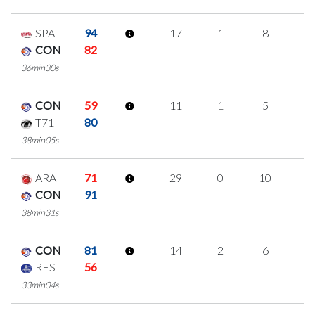
SPA
94
17
1
8
0
CON
82
36min30s
CON
59
11
1
5
0
T71
80
38min05s
ARA
71
29
0
10
3
CON
91
38min31s
CON
81
14
2
6
0
RES
56
33min04s