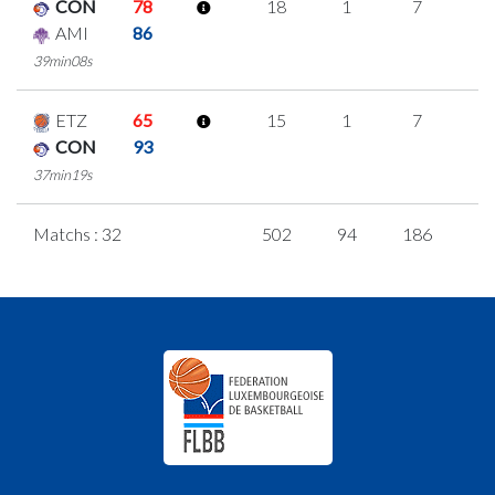
CON
78
18
1
7
1
AMI
86
39min08s
ETZ
65
15
1
7
0
CON
93
37min19s
Matchs : 32
502
94
186
1