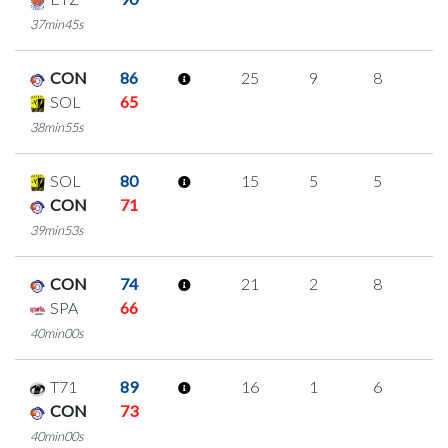
37min45s
CON
86
25
9
8
0
SOL
65
38min55s
SOL
80
15
5
5
0
CON
71
39min53s
CON
74
21
2
8
1
SPA
66
40min00s
T71
89
16
1
6
1
CON
73
40min00s