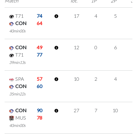
Match
Tot.
1P
2P
3P
T71
74
17
4
5
1
CON
64
40min00s
CON
49
12
0
6
0
T71
77
39min13s
SPA
57
10
2
4
0
CON
60
35min22s
CON
90
27
7
10
0
MUS
78
40min00s