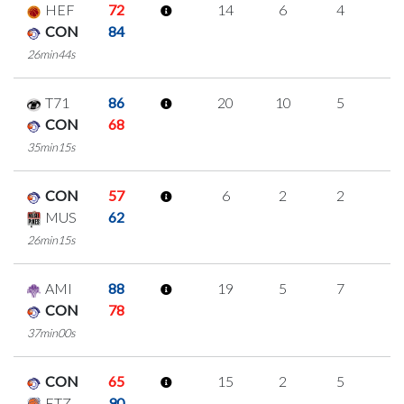
HEF
72
14
6
4
0
CON
84
26min44s
T71
86
20
10
5
0
CON
68
35min15s
CON
57
6
2
2
0
MUS
62
26min15s
AMI
88
19
5
7
0
CON
78
37min00s
CON
65
15
2
5
1
ETZ
90