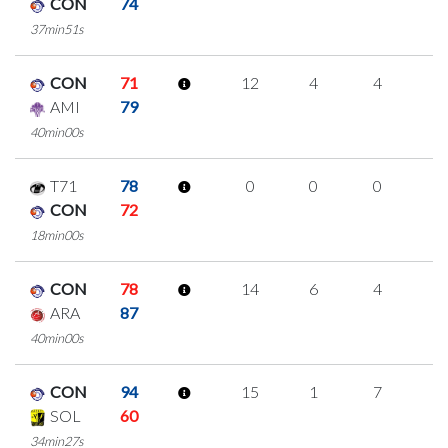
CON
74
37min51s
CON
71
12
4
4
0
AMI
79
40min00s
T71
78
0
0
0
0
CON
72
18min00s
CON
78
14
6
4
0
ARA
87
40min00s
CON
94
15
1
7
0
SOL
60
34min27s