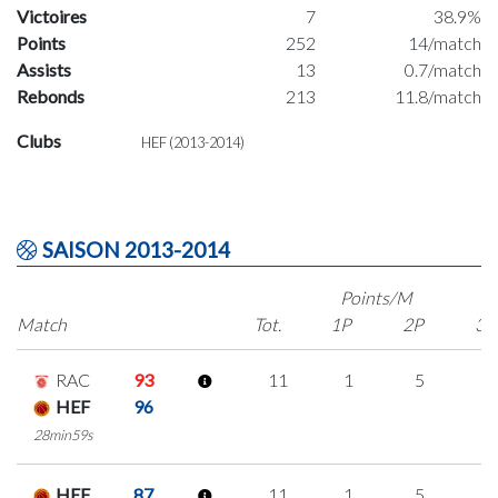
Victoires
7
38.9%
Points
252
14/match
Assists
13
0.7/match
Rebonds
213
11.8/match
Clubs
HEF (2013-2014)
SAISON 2013-2014
Points/M
Match
Tot.
1P
2P
3P
RAC
93
11
1
5
0
HEF
96
28min59s
HEF
87
11
1
5
0