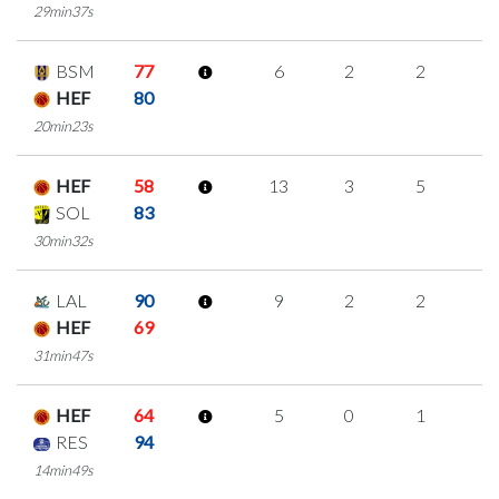
29min37s
BSM
77
6
2
2
0
HEF
80
20min23s
HEF
58
13
3
5
0
SOL
83
30min32s
LAL
90
9
2
2
1
HEF
69
31min47s
HEF
64
5
0
1
1
RES
94
14min49s