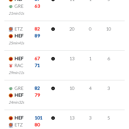
GRE
63
21min51s
ETZ
82
20
0
10
0
HEF
89
25min41s
HEF
67
13
1
6
0
RAC
71
29min11s
GRE
82
10
4
3
0
HEF
79
24min32s
HEF
101
13
3
5
0
ETZ
80