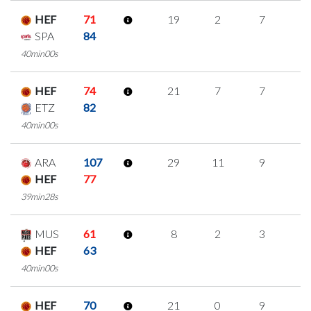
HEF
71
19
2
7
1
SPA
84
40min00s
HEF
74
21
7
7
0
ETZ
82
40min00s
ARA
107
29
11
9
0
HEF
77
39min28s
MUS
61
8
2
3
0
HEF
63
40min00s
HEF
70
21
0
9
1