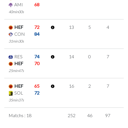
AMI
68
40min00s
HEF
72
13
5
4
0
CON
84
31min30s
RES
74
14
0
7
0
HEF
70
25min47s
HEF
65
16
2
7
0
SOL
72
35min37s
Matchs : 18
252
46
97
4