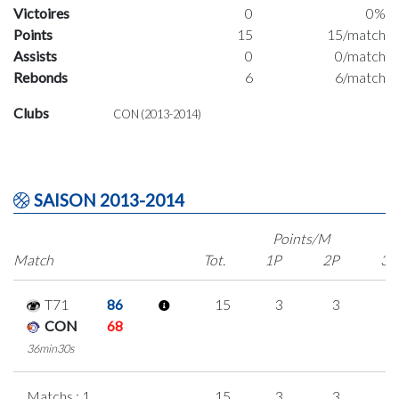
Victoires
0
0%
Points
15
15/match
Assists
0
0/match
Rebonds
6
6/match
Clubs
CON (2013-2014)
SAISON 2013-2014
Points/M
Match
Tot.
1P
2P
3P
T71
86
15
3
3
2
CON
68
36min30s
Matchs : 1
15
3
3
2