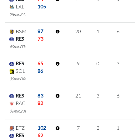
LAL
105
28min34s
BSM
87
20
1
8
1
RES
73
40min00s
RES
65
9
0
3
1
SOL
86
30min04s
RES
83
21
3
6
2
RAC
82
36min23s
ETZ
102
7
2
1
1
RES
62