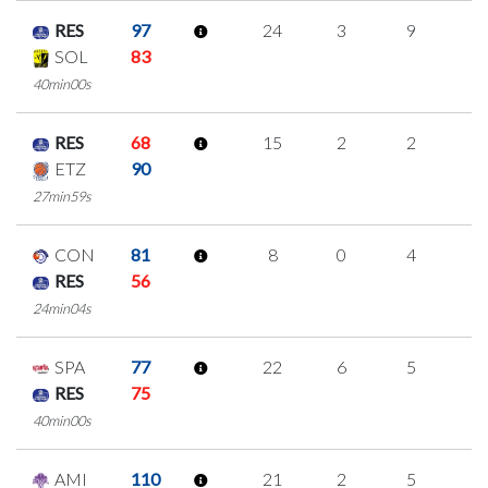
RES
97
24
3
9
1
SOL
83
40min00s
RES
68
15
2
2
3
ETZ
90
27min59s
CON
81
8
0
4
0
RES
56
24min04s
SPA
77
22
6
5
2
RES
75
40min00s
AMI
110
21
2
5
3