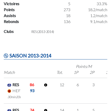
Victoires
5
33.3%
Points
273
18.2/match
Assists
18
1.2/match
Rebonds
136
9.1/match
Clubs
RES (2013-2014)
SAISON 2013-2014
Points/M
Match
Tot.
1P
2P
3P
RES
86
12
6
3
0
HEF
93
30min20s
RES
74
14
1
5
1