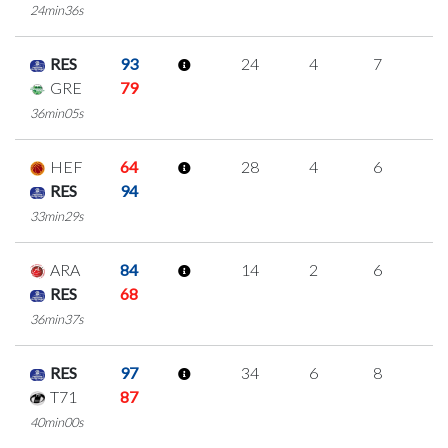
24min36s
RES
93
24
4
7
2
GRE
79
36min05s
HEF
64
28
4
6
4
RES
94
33min29s
ARA
84
14
2
6
0
RES
68
36min37s
RES
97
34
6
8
4
T71
87
40min00s