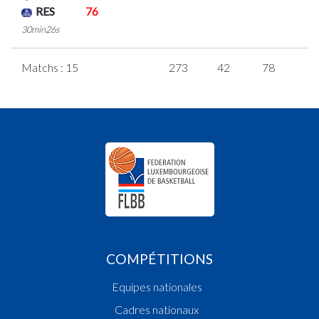
RES
76
30min26s
Matchs : 15
273
42
78
2
COMPÉTITIONS
Equipes nationales
Cadres nationaux